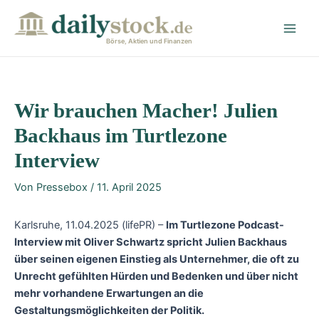
Zum
Post
Main
Inhalt
navigation
Men
springen
Börse, Aktien und Finanzen
Wir brauchen Macher! Julien
Backhaus im Turtlezone
Interview
Von
Pressebox
/
11. April 2025
Karlsruhe, 11.04.2025 (lifePR) –
Im Turtlezone Podcast-
Interview mit Oliver Schwartz spricht Julien Backhaus
über seinen eigenen Einstieg als Unternehmer, die oft zu
Unrecht gefühlten Hürden und Bedenken und über nicht
mehr vorhandene Erwartungen an die
Gestaltungsmöglichkeiten der Politik.