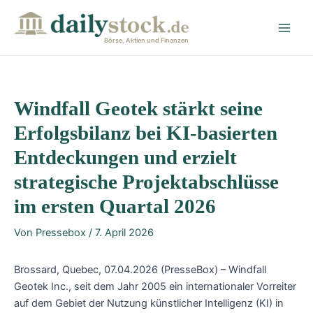
Zum
Post
Main
Inhalt
navigation
Men
springen
Börse, Aktien und Finanzen
Windfall Geotek stärkt seine
Erfolgsbilanz bei KI-basierten
Entdeckungen und erzielt
strategische Projektabschlüsse
im ersten Quartal 2026
Von
Pressebox
/
7. April 2026
Brossard, Quebec, 07.04.2026 (PresseBox) – Windfall
Geotek Inc., seit dem Jahr 2005 ein internationaler Vorreiter
auf dem Gebiet der Nutzung künstlicher Intelligenz (KI) in