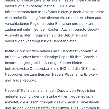
halten. Um beide Ziele zu erreichen, setzen viele von ihnen
bevorzugt auf kostengünstige
ETFs.
Diese
börsengehandelten Indexfonds bieten je nach Anlageklasse
eine breite Streuung über diverse
Aktien
oder
Anleihen
aus
verschiedenen Regionen oder Branchen und punkten
zudem mit sehr niedrigen Kosten. Auch in puncto Depot-
Auswahl achten Frugalisten auf die Gebühren und
bevorzugen kostengünstige Depotanbieter.
Biallo-Tipp:
Mit dem neuen
Biallo-Depottest
können Sie
prüfen, welches kostengünstige Depot für Ihre Sparziele
besonders geeignet ist. Niedrige Kosten bieten
beispielsweise Consorsbank, die ING und die DKB sowie
Neobroker
wie zum Beispiel Traders Place, Smartbroker+
und Trade Republic.
Neben ETFs finden sich in den Depots von Frugalisten
mitunter auch dividendenstarke Aktien, wobei es sich
anbietet, die Ausschüttungen direkt wieder zu investieren
und so den
Zinseszinseffekt
zu nutzen. Hinzu kommen je