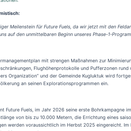
tationen.
mistisch:
iger Meilenstein für Future Fuels, da wir jetzt mit den Fel
uns auf den unmittelbaren Beginn unseres Phase-1-Program
iermanagementplan mit strengen Maßnahmen zur Minimieru
Beschränkungen, Flughöhenprotokolle und Pufferzonen run
ppers Organization” und der Gemeinde Kugluktuk wird fortge
evölkerung an seinen Explorationsprogrammen ein.
nt Future Fuels, im Jahr 2026 seine erste Bohrkampagne im
änge von bis zu 10.000 Metern, die Errichtung eines sais
gen werden voraussichtlich im Herbst 2025 eingereicht. I