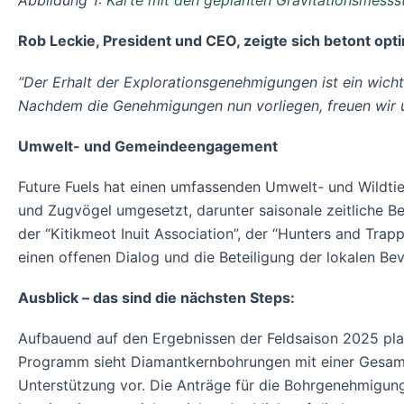
Abbildung 1:
Karte mit den geplanten Gravitationsmesss
Rob Leckie, President und CEO, zeigte sich betont opti
“Der Erhalt der Explorationsgenehmigungen ist ein wicht
Nachdem die Genehmigungen nun vorliegen, freuen wir 
Umwelt- und Gemeindeengagement
Future Fuels hat einen umfassenden Umwelt- und Wildt
und Zugvögel umgesetzt, darunter saisonale zeitliche 
der “Kitikmeot Inuit Association”, der “Hunters and Tra
einen offenen Dialog und die Beteiligung der lokalen B
Ausblick – das sind die nächsten Steps:
Aufbauend auf den Ergebnissen der Feldsaison 2025 pla
Programm sieht Diamantkernbohrungen mit einer Gesamtl
Unterstützung vor. Die Anträge für die Bohrgenehmigun