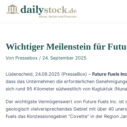
Zum
Post
Inhalt
navigation
Börse, Aktien und Finanzen
springen
Wichtiger Meilenstein für Futu
Von
Pressebox
/
24. September 2025
Lüdenscheid, 24.09.2025 (PresseBox) –
Future Fuels I
dass das Unternehmen die erforderlichen Genehmigungen
sich rund 95 Kilometer südwestlich von Kugluktuk (Nuna
Der wichtigste Vermögenswert von Future Fuels Inc. is
geologisch vielversprechendes Gebiet mit über 40 uner
Fuels das Konzessionsgebiet “Covette” in der Region Ja