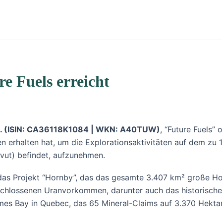
re Fuels erreicht
nc. (ISIN: CA36118K1084 | WKN: A40TUW)
, “Future Fuels”
 erhalten hat, um die Explorationsaktivitäten auf dem zu 
vut) befindet, aufzunehmen.
t das Projekt “Hornby”, das das gesamte 3.407 km² große 
schlossenen Uranvorkommen, darunter auch das historische
mes Bay in Quebec, das 65 Mineral-Claims auf 3.370 Hekta