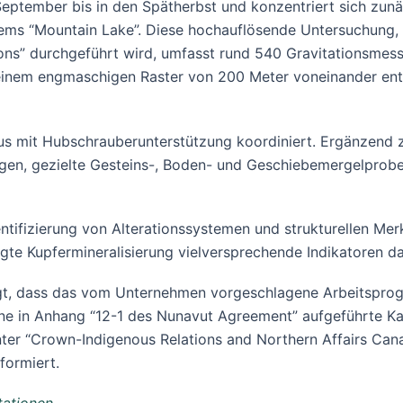
September bis in den Spätherbst und konzentriert sich zun
ms “Mountain Lake”. Diese hochauflösende Untersuchung, d
ons” durchgeführt wird, umfasst rund 540 Gravitationsmess
einem engmaschigen Raster von 200 Meter voneinander entfe
s mit Hubschrauberunterstützung koordiniert. Ergänzend z
ngen, gezielte Gesteins-, Boden- und Geschiebemergelprob
entifizierung von Alterationssystemen und strukturellen M
gte Kupfermineralisierung vielversprechende Indikatoren dar
igt, dass das vom Unternehmen vorgeschlagene Arbeitspro
ne in Anhang “12-1 des Nunavut Agreement” aufgeführte Kat
r “Crown-Indigenous Relations and Northern Affairs Canada
formiert.