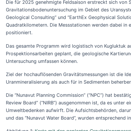
Die für 2025 genehmigte Feldsaison erstreckt sich von 
Gravitationsbodenuntersuchung im Gebiet des Uransyste
Geological Consulting” und “EarthEx Geophysical Soluti
Quadratkilometern. Die Messstationen werden dabei in 
positioniert.
Das gesamte Programm wird logistisch von Kugluktuk au
Prospektionsarbeiten geplant, die geologische Kartieru
Untersuchung umfassen können.
Ziel der hochauflösenden Gravitätsmessungen ist die Id
Uranmineralisierung als auch für in Sedimenten beherber
Die “Nunavut Planning Commission” (“NPC”) hat bestät
Review Board” (“NIRB”) ausgenommen ist, da es unter ei
Umweltbedenken aufwirft. Die Aufsichtsbehörden, darunte
und das “Nunavut Water Board”, wurden entsprechend in