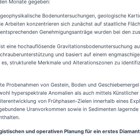
nden Monate gegeben:
 geophysikalische Bodenuntersuchungen, geologische Kar
 Arbeiten konzentrieren sich zunächst auf staatliche Fläc
Die entsprechenden Genehmigungsanträge wurden bei den zus
ist eine hochauflösende Gravitationsbodenuntersuchung au
schrauberunterstützung und basiert auf einem engmaschige
 es, strukturelle Merkmale und Alterationszonen zu identifiz
ielte Probenahmen von Gestein, Boden und Geschiebemergel
owohl hyperspektrale Anomalien als auch mittels Künstlicher 
erentwicklung von Frühphasen-Zielen innerhalb eines Explo
gebundene Uranvorkommen sowie in Sedimenten lagernde Ku
thalten.
r logistischen und operativen Planung für ein erstes Dia