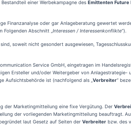
 Bestandteil einer Werbekampagne des
Emittenten Future 
gige Finanzanalyse oder gar Anlageberatung gewertet werden,
im Folgenden Abschnitt „
Interessen / Interessenkonflikte
“).
ind, soweit nicht gesondert ausgewiesen, Tagesschlusskurs
mmunication Service GmbH, eingetragen im Handelsregist
ngigen Ersteller und/oder Weitergeber von Anlagestrategie-
ge Aufsichtsbehörde ist (nachfolgend als „
Verbreiter
“ beze
ng der Marketingmitteilung eine fixe Vergütung. Der
Verbrei
ellung der vorliegenden Marketingmitteilung beauftragt. 
 begründet laut Gesetz auf Seiten der
Verbreiter
bzw. des v