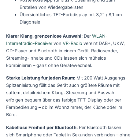
Kostenlose App für Musik-Streaming und zum
Erstellen von Wiedergabelisten
Übersichtliches TFT-Farbdisplay mit 3,2" / 8,1 cm
Diagonale
Klarer Klang, grenzenlose Auswahl:
Der
WLAN-
Internetradio-Receiver
von
VR-Radio
vereint DAB+, UKW,
CD-Player und Bluetooth in einem Gerät. Radiosender,
Streaming-Inhalte und CDs lassen sich mühelos
kombinieren – ganz ohne Gerätewechsel.
Starke Leistung für jeden Raum:
Mit 200 Watt Ausgangs-
Spitzenleistung füllt das Gerät auch größere Räume mit
sattem, detailreichem Klang. Steuerung und Auswahl
erfolgen bequem über das farbige TFT-Display oder per
Fernbedienung – ob im Wohnzimmer, der Küche oder im
Büro.
Kabellose Freiheit per Bluetooth:
Per Bluetooth lassen
sich Smartphone oder Tablet in Sekunden verbinden – ohne