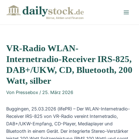
Zum
Post
Main
Inhalt
navigation
Men
springen
Börse, Aktien und Finanzen
VR-Radio WLAN-
Internetradio-Receiver IRS-825,
DAB+/UKW, CD, Bluetooth, 200
Watt, silber
Von
Pressebox
/
25. März 2026
Buggingen, 25.03.2026 (lifePR) – Der WLAN-Internetradio-
Receiver IRS-825 von VR-Radio vereint Internetradio,
DAB+/UKW-Empfang, CD-Player, Mediaplayer und
Bluetooth in einem Gerät. Der integrierte Stereo-Verstärker
leistet 200 Watt Spitzenleistung (RMS 100 Watt) und sorgt