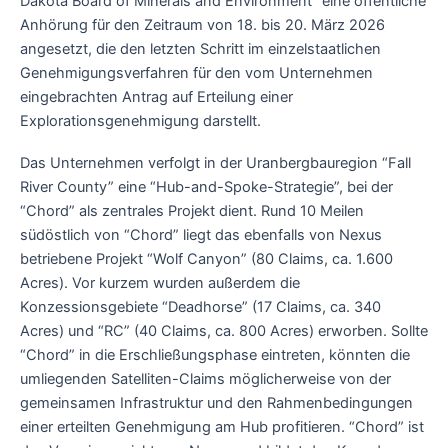
Dakota Board of Minerals and Environment” eine öffentliche
Anhörung für den Zeitraum von 18. bis 20. März 2026
angesetzt, die den letzten Schritt im einzelstaatlichen
Genehmigungsverfahren für den vom Unternehmen
eingebrachten Antrag auf Erteilung einer
Explorationsgenehmigung darstellt.
Das Unternehmen verfolgt in der Uranbergbauregion “Fall
River County” eine “Hub-and-Spoke-Strategie”, bei der
“Chord” als zentrales Projekt dient. Rund 10 Meilen
südöstlich von “Chord” liegt das ebenfalls von Nexus
betriebene Projekt “Wolf Canyon” (80 Claims, ca. 1.600
Acres). Vor kurzem wurden außerdem die
Konzessionsgebiete “Deadhorse” (17 Claims, ca. 340
Acres) und “RC” (40 Claims, ca. 800 Acres) erworben. Sollte
“Chord” in die Erschließungsphase eintreten, könnten die
umliegenden Satelliten-Claims möglicherweise von der
gemeinsamen Infrastruktur und den Rahmenbedingungen
einer erteilten Genehmigung am Hub profitieren. “Chord” ist