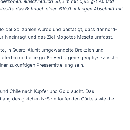
derzonen, einschließlich 58,0 m mit 0,92 g/t Au und
hteufte das Bohrloch einen 610,0 m langen Abschnitt mit
o del Sol zählen würde und bestätigt, dass der nord-
Sur hineinragt und das Ziel Mogotes Meseta umfasst.
rte, in Quarz-Alunit umgewandelte Brekzien und
 lieferten und eine große verborgene geophysikalische
ner zukünftigen Pressemitteilung sein.
n und Chile nach Kupfer und Gold sucht. Das
ntlang des gleichen N-S verlaufenden Gürtels wie die