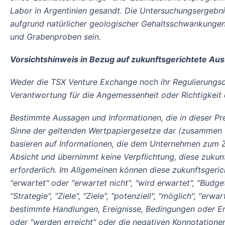
Labor in Argentinien gesandt. Die Untersuchungsergebn
aufgrund natürlicher geologischer Gehaltsschwankungen i
und Grabenproben sein.
Vorsichtshinweis in Bezug auf zukunftsgerichtete Au
Weder die TSX Venture Exchange noch ihr Regulierungsdi
Verantwortung für die Angemessenheit oder Richtigkeit d
Bestimmte Aussagen und Informationen, die in dieser Pre
Sinne der geltenden Wertpapiergesetze dar (zusammen "z
basieren auf Informationen, die dem Unternehmen zum Ze
Absicht und übernimmt keine Verpflichtung, diese zukunf
erforderlich. Im Allgemeinen können diese zukunftsgeric
"erwartet" oder "erwartet nicht", "wird erwartet", "Budget",
"Strategie", "Ziele", "Ziele", "potenziell", "möglich", "
bestimmte Handlungen, Ereignisse, Bedingungen oder Erge
oder "werden erreicht" oder die negativen Konnotationen