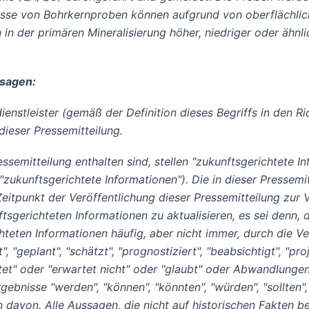
isse von Bohrkernproben können aufgrund von oberflächli
n der primären Mineralisierung höher, niedriger oder ähnl
ssagen:
enstleister (gemäß der Definition dieses Begriffs in den R
ieser Pressemitteilung.
ssemitteilung enthalten sind, stellen "zukunftsgerichtete 
ukunftsgerichtete Informationen"). Die in dieser Pressemit
itpunkt der Veröffentlichung dieser Pressemitteilung zur
tsgerichteten Informationen zu aktualisieren, es sei denn
hteten Informationen häufig, aber nicht immer, durch die V
 "geplant", "schätzt", "prognostiziert", "beabsichtigt", "proj
erwartet" oder "erwartet nicht" oder "glaubt" oder Abwandlu
bnisse "werden", "können", "könnten", "würden", "sollten",
 davon. Alle Aussagen, die nicht auf historischen Fakten b