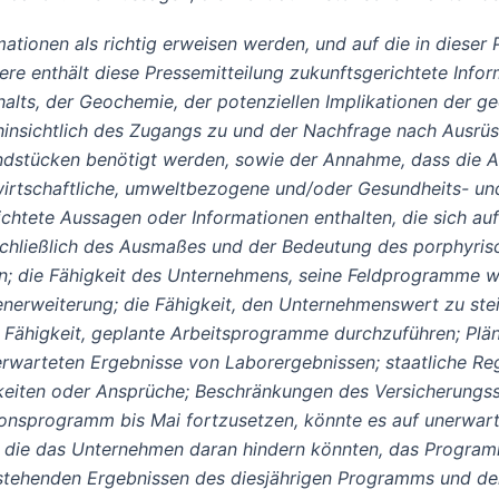
ationen als richtig erweisen werden, und auf die in dieser
dere enthält diese Pressemitteilung zukunftsgerichtete Inf
halts, der Geochemie, der potenziellen Implikationen der ge
sichtlich des Zugangs zu und der Nachfrage nach Ausrüstun
ndstücken benötigt werden, sowie der Annahme, dass die Akt
, wirtschaftliche, umweltbezogene und/oder Gesundheits- un
chtete Aussagen oder Informationen enthalten, die sich au
nschließlich des Ausmaßes und der Bedeutung des porphyris
n; die Fähigkeit des Unternehmens, seine Feldprogramme wi
cenerweiterung; die Fähigkeit, den Unternehmenswert zu stei
 Fähigkeit, geplante Arbeitsprogramme durchzuführen; Plän
erwarteten Ergebnisse von Laborergebnissen; staatliche Re
gkeiten oder Ansprüche; Beschränkungen des Versicherungss
nsprogramm bis Mai fortzusetzen, könnte es auf unerwarte
 die das Unternehmen daran hindern könnten, das Program
tehenden Ergebnissen des diesjährigen Programms und der S