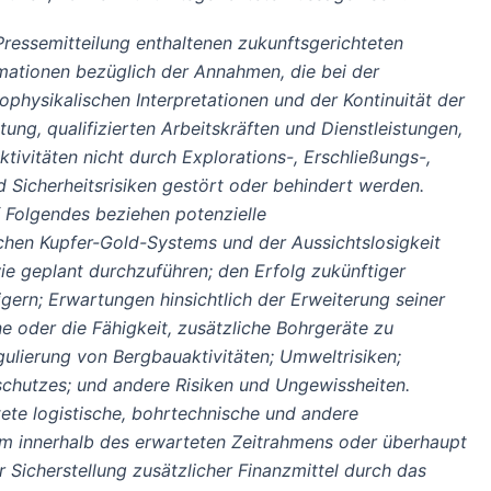
 Pressemitteilung enthaltenen zukunftsgerichteten
ormationen bezüglich der Annahmen, die bei der
ophysikalischen Interpretationen und der Kontinuität der
g, qualifizierten Arbeitskräften und Dienstleistungen,
ivitäten nicht durch Explorations-, Erschließungs-,
d Sicherheitsrisiken gestört oder behindert werden.
f Folgendes beziehen potenzielle
chen Kupfer-Gold-Systems und der Aussichtslosigkeit
e geplant durchzuführen; den Erfolg zukünftiger
gern; Erwartungen hinsichtlich der Erweiterung seiner
e oder die Fähigkeit, zusätzliche Bohrgeräte zu
gulierung von Bergbauaktivitäten; Umweltrisiken;
chutzes; und andere Risiken und Ungewissheiten.
te logistische, bohrtechnische und andere
m innerhalb des erwarteten Zeitrahmens oder überhaupt
icherstellung zusätzlicher Finanzmittel durch das