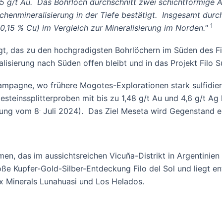
35 g/t Au. Das Bohrloch durchschnitt zwei schichtförmige A
chenmineralisierung in der Tiefe bestätigt. Insgesamt durc
1
0,15 % Cu) im Vergleich zur Mineralisierung im Norden."
gt, das zu den hochgradigsten Bohrlöchern im Süden des Fil
lisierung nach Süden offen bleibt und in das Projekt Filo 
kampagne, wo frühere Mogotes-Explorationen stark sulfidie
steinssplitterproben mit bis zu 1,48 g/t Au und 4,6 g/t Ag
.
lung vom 8
Juli 2024). Das Ziel Meseta wird Gegenstand ei
men, das im aussichtsreichen Vicuña-Distrikt in Argentinie
oße Kupfer-Gold-Silber-Entdeckung Filo del Sol und liegt e
x Minerals Lunahuasi und Los Helados.