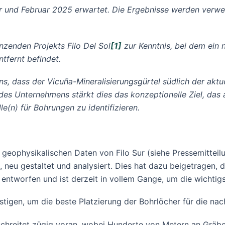
und Februar 2025 erwartet. Die Ergebnisse werden verwend
nzenden Projekts Filo Del Sol
[1]
zur Kenntnis, bei dem ein n
tfernt befindet.
, dass der Vicuña-Mineralisierungsgürtel südlich der aktue
des Unternehmens stärkt dies das konzeptionelle Ziel, da
le(n) für Bohrungen zu identifizieren.
 geophysikalischen Daten von Filo Sur (siehe Pressemitte
neu gestaltet und analysiert. Dies hat dazu beigetragen, das
ntworfen und ist derzeit in vollem Gange, um die wichtigs
estigen, um die beste Platzierung der Bohrlöcher für die 
reitet zügig voran, wobei Hunderte von Metern an Gräbe