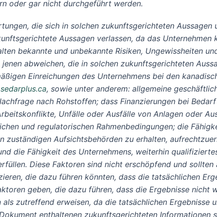
n oder gar nicht durchgeführt werden.
tungen, die sich in solchen zukunftsgerichteten Aussagen 
kunftsgerichtete Aussagen verlassen, da das Unternehmen k
alten bekannte und unbekannte Risiken, Ungewissheiten und
 jenen abweichen, die in solchen zukunftsgerichteten Aussa
lmäßigen Einreichungen des Unternehmens bei den kanadisc
sedarplus.ca
, sowie unter anderem: allgemeine geschäftlic
achfrage nach Rohstoffen; dass Finanzierungen bei Bedar
itskonflikte, Unfälle oder Ausfälle von Anlagen oder Ausr
lichen und regulatorischen Rahmenbedingungen; die Fähigke
zuständigen Aufsichtsbehörden zu erhalten, aufrechtzuerha
und die Fähigkeit des Unternehmens, weiterhin qualifiziert
erfüllen. Diese Faktoren sind nicht erschöpfend und sollte
zieren, die dazu führen könnten, dass die tatsächlichen Er
toren geben, die dazu führen, dass die Ergebnisse nicht wi
 als zutreffend erweisen, da die tatsächlichen Ergebnisse 
Dokument enthaltenen zukunftsgerichteten Informationen si