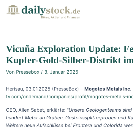
Zum
Post
Inhalt
navigation
Börse, Aktien und Finanzen
springen
Vicuña Exploration Update: Fe
Kupfer-Gold-Silber-Distrikt i
Von
Pressebox
/
3. Januar 2025
Herisau, 03.01.2025 (PresseBox) –
Mogotes Metals Inc.
tv.com/ondemand/companies/profil/mogotes-metals-in
CEO, Allen Sabet, erklärte: "
Unsere Geologenteams sind 
hundert Meter an Gräben, Gesteinssplitterproben und Kar
Weitere neue Aufschlüsse bei Frontera und Colorida werd