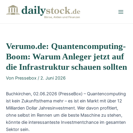
Zum
Post
Main
Inhalt
navigation
Men
springen
Börse, Aktien und Finanzen
Verumo.de: Quantencomputing-
Boom: Warum Anleger jetzt auf
die Infrastruktur schauen sollten
Von
Pressebox
/
2. Juni 2026
Buchkirchen, 02.06.2026 (PresseBox) – Quantencomputing
ist kein Zukunftsthema mehr – es ist ein Markt mit über 12
Milliarden Dollar Jahresinvestment. Wer davon profitiert,
ohne selbst im Rennen um die beste Maschine zu stehen,
könnte die interessanteste Investmentchance im gesamten
Sektor sein.