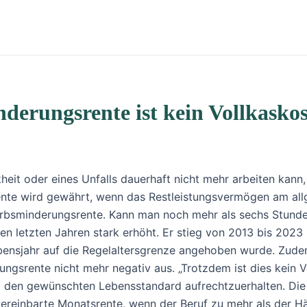
derungsrente ist kein Vollkasko
heit oder eines Unfalls dauerhaft nicht mehr arbeiten kann
nte wird gewährt, wenn das Restleistungsvermögen am allg
rbsminderungsrente. Kann man noch mehr als sechs Stunden 
 den letzten Jahren stark erhöht. Er stieg von 2013 bis 20
 Lebensjahr auf die Regelaltersgrenze angehoben wurde. Zu
ungsrente nicht mehr negativ aus. „Trotzdem ist dies kein V
um den gewünschten Lebensstandard aufrechtzuerhalten. Die 
 vereinbarte Monatsrente, wenn der Beruf zu mehr als der H