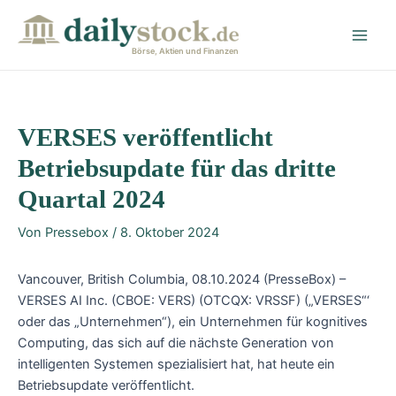
Zum
Post
Main
Inhalt
navigation
Men
springen
Börse, Aktien und Finanzen
VERSES veröffentlicht
Betriebsupdate für das dritte
Quartal 2024
Von
Pressebox
/
8. Oktober 2024
Vancouver, British Columbia, 08.10.2024 (PresseBox) –
VERSES AI Inc. (CBOE: VERS) (OTCQX: VRSSF) („VERSES“‘
oder das „Unternehmen“), ein Unternehmen für kognitives
Computing, das sich auf die nächste Generation von
intelligenten Systemen spezialisiert hat, hat heute ein
Betriebsupdate veröffentlicht.