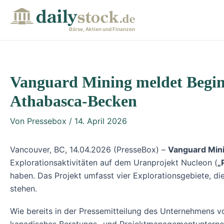
Zum
Post
Inhalt
navigation
Börse, Aktien und Finanzen
springen
Vanguard Mining meldet Begin
Athabasca-Becken
Von
Pressebox
/
14. April 2026
Vancouver, BC, 14.04.2026 (PresseBox) –
Vanguard Mini
Explorationsaktivitäten auf dem Uranprojekt Nucleon (
„
haben. Das Projekt umfasst vier Explorationsgebiete, di
stehen.
Wie bereits in der Pressemitteilung des Unternehmens v