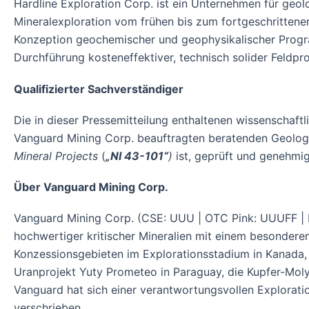
Hardline Exploration Corp. ist ein Unternehmen für geo
Mineralexploration vom frühen bis zum fortgeschrittene
Konzeption geochemischer und geophysikalischer Progra
Durchführung kosteneffektiver, technisch solider Feld
Qualifizierter Sachverständiger
Die in dieser Pressemitteilung enthaltenen wissenschaf
Vanguard Mining Corp. beauftragten beratenden Geologen
Mineral Projects
(
„NI 43-101“
)
ist, geprüft und genehmi
Über Vanguard Mining Corp.
Vanguard Mining Corp. (CSE: UUU | OTC Pink: UUUFF | F
hochwertiger kritischer Mineralien mit einem besonderen
Konzessionsgebieten im Explorationsstadium in Kanada,
Uranprojekt Yuty Prometeo in Paraguay, die Kupfer-Mol
Vanguard hat sich einer verantwortungsvollen Explorat
verschrieben.