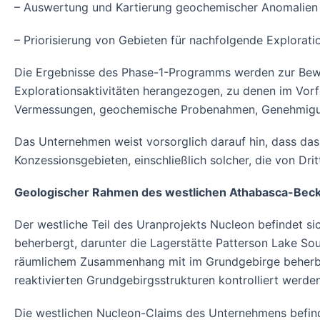
– Auswertung und Kartierung geochemischer Anomalien
– Priorisierung von Gebieten für nachfolgende Explorati
Die Ergebnisse des Phase-1-Programms werden zur Bewe
Explorationsaktivitäten herangezogen, zu denen im Vor
Vermessungen, geochemische Probenahmen, Genehmigung
Das Unternehmen weist vorsorglich darauf hin, dass da
Konzessionsgebieten, einschließlich solcher, die von Dr
Geologischer Rahmen des westlichen Athabasca-Bec
Der westliche Teil des Uranprojekts Nucleon befindet s
beherbergt, darunter die Lagerstätte Patterson Lake So
räumlichem Zusammenhang mit im Grundgebirge beherbe
reaktivierten Grundgebirgsstrukturen kontrolliert werden
Die westlichen Nucleon-Claims des Unternehmens befind