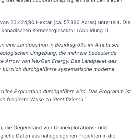
ng des ersten Explorationsprogramms in den sieben
von 23.424,90 Hektar (ca. 57.880 Acres) unterteilt. Die
m kanadischen Kernenergiesektor (Abbildung 1).
n eine Landposition in Bezirksgröße im Athabasca-
en geologischen Umgebung, die mehrere bedeutende
ätte Arrow von NexGen Energy. Das Landpaket des
 kürzlich durchgeführte systematische moderne
dline Exploration durchgeführt wird. Das Programm ist
 fundierte Weise zu identifizieren.“
en, die Gegenstand von Uranexplorations- und
ängliche Daten aus nahegelegenen Projekten in die