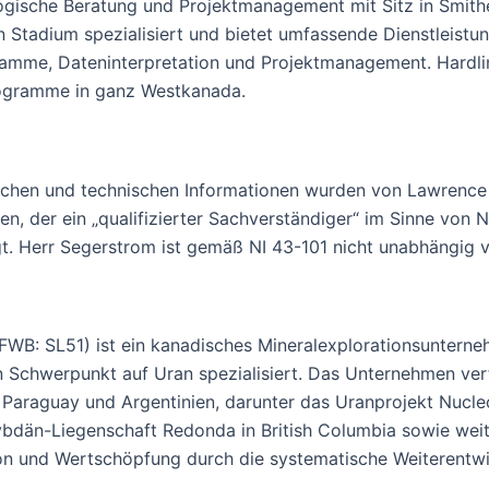
logische Beratung und Projektmanagement mit Sitz in Smithe
n Stadium spezialisiert und bietet umfassende Dienstleistu
mme, Dateninterpretation und Projektmanagement. Hardline 
programme in ganz Westkanada.
tlichen und technischen Informationen wurden von Lawrence
, der ein „qualifizierter Sachverständiger“ im Sinne von N
gt. Herr Segerstrom ist gemäß NI 43-101 nicht unabhängig
WB: SL51) ist ein kanadisches Mineralexplorationsunterne
 Schwerpunkt auf Uran spezialisiert. Das Unternehmen verfü
 Paraguay und Argentinien, darunter das Uranprojekt Nucl
ybdän-Liegenschaft Redonda in British Columbia sowie wei
ion und Wertschöpfung durch die systematische Weiterent