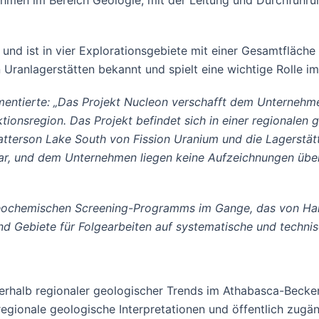
men im Bereich Geologie, mit der Leitung und Durchführu
nd ist in vier Explorationsgebiete mit einer Gesamtfläche 
Uranlagerstätten bekannt und spielt eine wichtige Rolle i
ntierte: „Das Projekt Nucleon verschafft dem Unternehme
tionsregion. Das Projekt befindet sich in einer regional
 Patterson Lake South von Fission Uranium und die Lagerst
r, und dem Unternehmen liegen keine Aufzeichnungen über
geochemischen Screening-Programms im Gange, das von Har
 Gebiete für Folgearbeiten auf systematische und technisch
nerhalb regionaler geologischer Trends im Athabasca-Beck
 regionale geologische Interpretationen und öffentlich zug