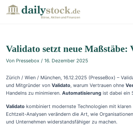
Zum
Post
Inhalt
navigation
Börse, Aktien und Finanzen
springen
Validato setzt neue Maßstäbe: 
Von
Pressebox
/
16. Dezember 2025
Zürich / Wien / München, 16.12.2025 (PresseBox) – Valid
und Mitgründer von
Validato
, warum Vertrauen ohne
Ver
Handelns zu minimieren.
Automatisierung
ist dabei ein 
Validato
kombiniert modernste Technologien mit klaren P
Echtzeit-Analysen verändern die Art, wie Organisatione
und Unternehmen widerstandsfähiger zu machen.