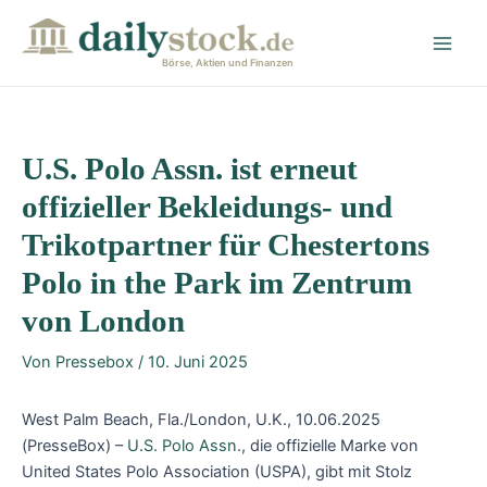
Zum
Post
Main
Inhalt
navigation
Men
springen
Börse, Aktien und Finanzen
U.S. Polo Assn. ist erneut
offizieller Bekleidungs- und
Trikotpartner für Chestertons
Polo in the Park im Zentrum
von London
Von
Pressebox
/
10. Juni 2025
West Palm Beach, Fla./London, U.K., 10.06.2025
(PresseBox) –
U.S. Polo Assn.
, die offizielle Marke von
United States Polo Association (USPA), gibt mit Stolz