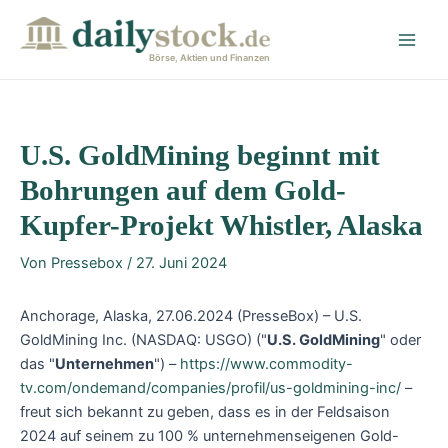
Zum
Post
Main
Inhalt
navigation
Men
springen
Börse, Aktien und Finanzen
U.S. GoldMining beginnt mit
Bohrungen auf dem Gold-
Kupfer-Projekt Whistler, Alaska
Von
Pressebox
/
27. Juni 2024
Anchorage, Alaska, 27.06.2024 (PresseBox) – U.S.
GoldMining Inc. (NASDAQ: USGO) ("
U.S. GoldMining
" oder
das "
Unternehmen
") –
https://www.commodity-
tv.com/ondemand/companies/profil/us-goldmining-inc/
–
freut sich bekannt zu geben, dass es in der Feldsaison
2024 auf seinem zu 100 % unternehmenseigenen Gold-