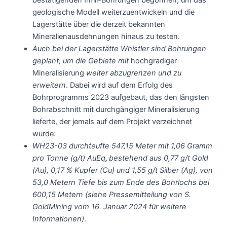
bestätigenden Infill-Bohrungen begonnen, um das
geologische Modell weiterzuentwickeln und die
Lagerstätte über die derzeit bekannten
Mineralienausdehnungen hinaus zu testen.
Auch bei der Lagerstätte Whistler sind Bohrungen
geplant, um die Gebiete mit
hochgradiger
Mineralisierung
weiter abzugrenzen und zu
erweitern
. Dabei wird auf dem Erfolg des
Bohrprogramms 2023 aufgebaut, das den längsten
Bohrabschnitt mit durchgängiger Mineralisierung
lieferte, der jemals auf dem Projekt verzeichnet
wurde:
WH23-03 durchteufte 547,15 Meter mit 1,06 Gramm
pro Tonne (g/t) AuEq
,
bestehend aus 0,77 g/t Gold
(Au), 0,17 % Kupfer (Cu) und 1,55 g/t Silber (Ag), von
53,0 Metern Tiefe bis zum Ende des Bohrlochs bei
600,15 Metern (siehe
Pressemitteilung von
S.
GoldMining
vom 16.
Januar 2024 für weitere
Informationen)
.