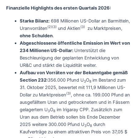
Finanzielle Highlights des ersten Quartals 2026:
Starke Bilanz:
698 Millionen US-Dollar an Barmitteln,
(2)(3)
(3)
Uranvorräten
und Aktien
zu Marktpreisen,
ohne Schulden
.
Abgeschlossene öffentliche Emission im Wert von
234 Millionen US-Dollar:
Unterstützt die
Beschleunigung der geplanten Entwicklung von
UR&C und stärkt die Liquidität weiter.
Aufbau von Vorräten vor der Bekanntgabe gemäß
Section 232:
356.000 Pfund U
O
im Bestand zum
3
8
31. Oktober 2025, bewertet mit 111,9 Millionen US-
(3)
Dollar zu Marktpreisen
, ohne ca. 199.000 Pfund an
ausgefälltem Uran und getrocknetem und in Fässern
gelagertem U
O
im Irigaray CPP. Zusätzlich zum
3
8
Uran aus dem Betrieb sollen bis Ende Dezember
2025 weitere 300.000 Pfund U
O
durch
3
8
Kaufverträge zu einem attraktiven Preis von 37,05 $