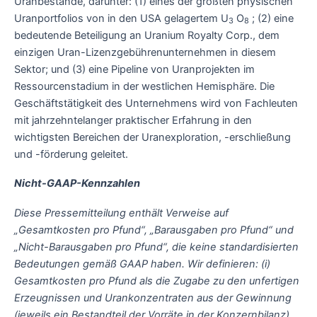
Uranbestände, darunter: (1) eines der größten physischen
Uranportfolios von in den USA gelagertem U
O
; (2) eine
3
8
bedeutende Beteiligung an Uranium Royalty Corp., dem
einzigen Uran-Lizenzgebührenunternehmen in diesem
Sektor; und (3) eine Pipeline von Uranprojekten im
Ressourcenstadium in der westlichen Hemisphäre. Die
Geschäftstätigkeit des Unternehmens wird von Fachleuten
mit jahrzehntelanger praktischer Erfahrung in den
wichtigsten Bereichen der Uranexploration, -erschließung
und -förderung geleitet.
Nicht-GAAP-Kennzahlen
Diese Pressemitteilung enthält Verweise auf
„Gesamtkosten pro Pfund“, „Barausgaben pro Pfund“ und
„Nicht-Barausgaben pro Pfund“, die keine standardisierten
Bedeutungen gemäß GAAP haben. Wir definieren: (i)
Gesamtkosten pro Pfund als die Zugabe zu den unfertigen
Erzeugnissen und Urankonzentraten aus der Gewinnung
(jeweils ein Bestandteil der Vorräte in der Konzernbilanz)