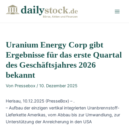
Zum
Post
Main
Inhalt
navigation
Men
springen
Börse, Aktien und Finanzen
Uranium Energy Corp gibt
Ergebnisse für das erste Quartal
des Geschäftsjahres 2026
bekannt
Von
Pressebox
/
10. Dezember 2025
Herisau, 10.12.2025 (PresseBox) – .
– Aufbau der einzigen vertikal integrierten Uranbrennstoff-
Lieferkette Amerikas, vom Abbau bis zur Umwandlung, zur
Unterstützung der Anreicherung in den USA