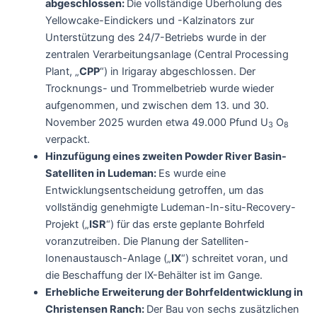
abgeschlossen:
Die vollständige Überholung des
Yellowcake-Eindickers und -Kalzinators zur
Unterstützung des 24/7-Betriebs wurde in der
zentralen Verarbeitungsanlage (Central Processing
Plant, „
CPP
“) in Irigaray abgeschlossen. Der
Trocknungs- und Trommelbetrieb wurde wieder
aufgenommen, und zwischen dem 13. und 30.
November 2025 wurden etwa 49.000 Pfund U
O
3
8
verpackt.
Hinzufügung eines zweiten Powder River Basin-
Satelliten in Ludeman:
Es wurde eine
Entwicklungsentscheidung getroffen, um das
vollständig genehmigte Ludeman-In-situ-Recovery-
Projekt („
ISR
“) für das erste geplante Bohrfeld
voranzutreiben. Die Planung der Satelliten-
Ionenaustausch-Anlage („
IX
“) schreitet voran, und
die Beschaffung der IX-Behälter ist im Gange.
Erhebliche Erweiterung der Bohrfeldentwicklung in
Christensen Ranch:
Der Bau von sechs zusätzlichen