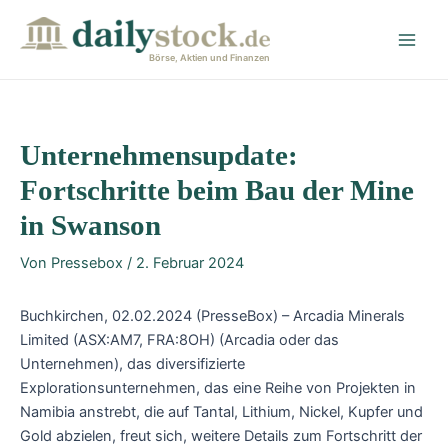
Zum
Post
Main
Inhalt
navigation
Men
springen
Börse, Aktien und Finanzen
Unternehmensupdate:
Fortschritte beim Bau der Mine
in Swanson
Von
Pressebox
/
2. Februar 2024
Buchkirchen, 02.02.2024 (PresseBox) – Arcadia Minerals
Limited (ASX:AM7, FRA:8OH) (Arcadia oder das
Unternehmen), das diversifizierte
Explorationsunternehmen, das eine Reihe von Projekten in
Namibia anstrebt, die auf Tantal, Lithium, Nickel, Kupfer und
Gold abzielen, freut sich, weitere Details zum Fortschritt der