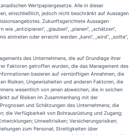
kanadischen Wertpapiergesetze. Alle in dieser
en, einschließlich, jedoch nicht beschränkt auf Aussagen
issionsangebotes. Zukunftsgerichtete Aussagen
ie „antizipieren“, „glauben“, „planen“, „schätzen“,
s eintreten oder erreicht werden „kann“, „wird“, „sollte“,
gements des Unternehmens, die auf Grundlage ihrer
rer Faktoren getroffen wurden, die das Management des
nformationen basieren auf vernünftigen Annahmen, die
n Risiken, Ungewissheiten und anderen Faktoren, die
ehmens wesentlich von jenen abweichen, die in solchen
hränkt auf Risiken im Zusammenhang mit der
der Prognosen und Schätzungen des Unternehmens; die
n; die Verfügbarkeit von Bohrausrüstung und Zugang;
 Entwicklungen; Umweltrisiken; Versicherungsrisiken;
iehungen zum Personal; Streitigkeiten über