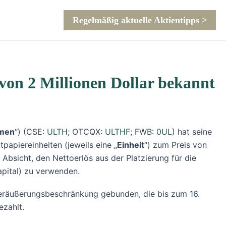
Regelmäßig aktuelle Aktientipps >
 von 2 Millionen Dollar bekannt
men
“) (CSE:
ULTH
; OTCQX:
ULTHF
; FWB:
0UL
) hat seine
papiereinheiten (jeweils eine „
Einheit
“) zum Preis von
bsicht, den Nettoerlös aus der Platzierung für die
pital) zu verwenden.
eräußerungsbeschränkung gebunden, die bis zum 16.
ezahlt.