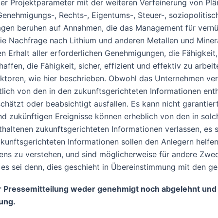
r Projektparameter mit der weiteren Verfeinerung von Pl
nehmigungs-, Rechts-, Eigentums-, Steuer-, soziopolitisc
gen beruhen auf Annahmen, die das Management für vernünft
ie Nachfrage nach Lithium und anderen Metallen und Mineral
n Erhalt aller erforderlichen Genehmigungen, die Fähigkeit,
affen, die Fähigkeit, sicher, effizient und effektiv zu arb
ren, wie hier beschrieben. Obwohl das Unternehmen versuc
tlich von den in den zukunftsgerichteten Informationen en
schätzt oder beabsichtigt ausfallen. Es kann nicht garantie
 und zukünftigen Ereignisse können erheblich von den in s
 enthaltenen zukunftsgerichteten Informationen verlassen, es
unftsgerichteten Informationen sollen den Anlegern helfen,
ns zu verstehen, und sind möglicherweise für andere Zweck
n, es sei denn, dies geschieht in Übereinstimmung mit den 
ser Pressemitteilung weder genehmigt noch abgelehnt und
ung.