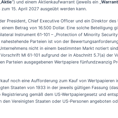
„
Aktie
“) und einem Aktienkaufwarrant (jeweils ein „
Warrant
s zum 15. April 2027 ausgeübt werden kann.
 der President, Chief Executive Officer und ein Direktor d
einem Betrag von 16.500 Dollar. Eine solche Beteiligung gil
ilateral Instrument 61-101 – „Protection of Minority Security
hestehende Parteien ist von der Bewertungsanforderung d
 Unternehmens nicht in einem bestimmten Markt notiert sind
orschrift MI 61-101 aufgrund der in Abschnitt 5.7(a) der 
den Parteien ausgegebenen Wertpapiere fünfundzwanzig Pr
rkauf noch eine Aufforderung zum Kauf von Wertpapieren i
ten Staaten von 1933 in der jeweils gültigen Fassung (das
hne Registrierung gemäß dem US-Wertpapiergesetz und ent
t in den Vereinigten Staaten oder US-Personen angeboten od