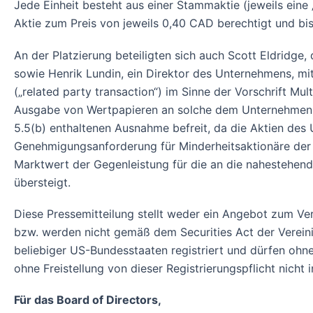
Jede Einheit besteht aus einer Stammaktie (jeweils eine 
Aktie zum Preis von jeweils 0,40 CAD berechtigt und bi
An der Platzierung beteiligten sich auch Scott Eldridge,
sowie Henrik Lundin, ein Direktor des Unternehmens, mit 
(„related party transaction“) im Sinne der Vorschrift Mult
Ausgabe von Wertpapieren an solche dem Unternehmen na
5.5(b) enthaltenen Ausnahme befreit, da die Aktien des
Genehmigungsanforderung für Minderheitsaktionäre der V
Marktwert der Gegenleistung für die an die nahestehen
übersteigt.
Diese Pressemitteilung stellt weder ein Angebot zum Ve
bzw. werden nicht gemäß dem Securities Act der Vereinig
beliebiger US-Bundesstaaten registriert und dürfen o
ohne Freistellung von dieser Registrierungspflicht nich
Für das Board of Directors,