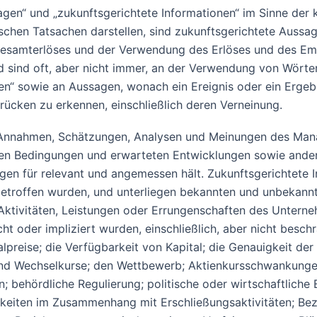
agen“ und „zukunftsgerichtete Informationen“ im Sinne der 
ischen Tatsachen darstellen, sind zukunftsgerichtete Aussag
 Gesamterlöses und der Verwendung des Erlöses und des Em
ind oft, aber nicht immer, an der Verwendung von Wörtern w
igen“ sowie an Aussagen, wonach ein Ereignis oder ein Ergebni
rücken zu erkennen, einschließlich deren Verneinung.
 Annahmen, Schätzungen, Analysen und Meinungen des Mana
len Bedingungen und erwarteten Entwicklungen sowie ande
n für relevant und angemessen hält. Zukunftsgerichtete I
troffen wurden, und unterliegen bekannten und unbekannte
 Aktivitäten, Leistungen oder Errungenschaften des Untern
t oder impliziert wurden, einschließlich, aber nicht besc
ralpreise; die Verfügbarkeit von Kapital; die Genauigkeit 
und Wechselkurse; den Wettbewerb; Aktienkursschwankunge
n; behördliche Regulierung; politische oder wirtschaftliche
gkeiten im Zusammenhang mit Erschließungsaktivitäten; Bez