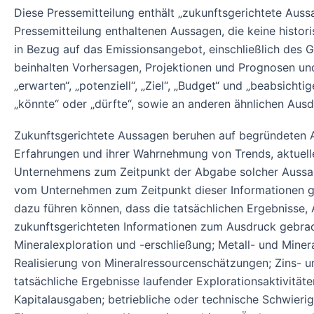
Diese Pressemitteilung enthält „zukunftsgerichtete Auss
Pressemitteilung enthaltenen Aussagen, die keine histor
in Bezug auf das Emissionsangebot, einschließlich des
beinhalten Vorhersagen, Projektionen und Prognosen und s
„erwarten“, „potenziell“, „Ziel“, „Budget“ und „beabsicht
„könnte“ oder „dürfte“, sowie an anderen ähnlichen Ausd
Zukunftsgerichtete Aussagen beruhen auf begründeten
Erfahrungen und ihrer Wahrnehmung von Trends, aktuel
Unternehmens zum Zeitpunkt der Abgabe solcher Aussage
vom Unternehmen zum Zeitpunkt dieser Informationen ge
dazu führen können, dass die tatsächlichen Ergebnisse,
zukunftsgerichteten Informationen zum Ausdruck gebrach
Mineralexploration und -erschließung; Metall- und Mine
Realisierung von Mineralressourcenschätzungen; Zins- 
tatsächliche Ergebnisse laufender Explorationsaktivitäte
Kapitalausgaben; betriebliche oder technische Schwieri