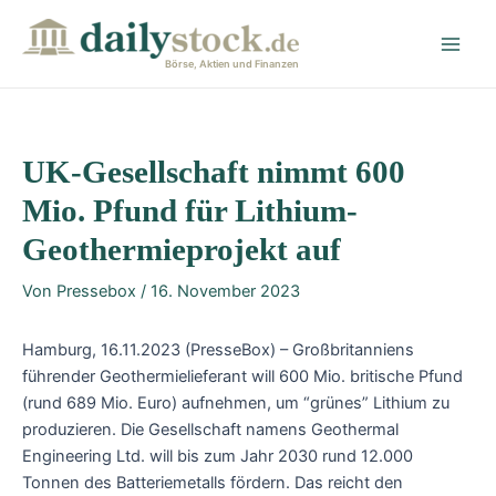
Zum
Post
Main
Inhalt
navigation
Men
springen
Börse, Aktien und Finanzen
UK-Gesellschaft nimmt 600
Mio. Pfund für Lithium-
Geothermieprojekt auf
Von
Pressebox
/
16. November 2023
Hamburg, 16.11.2023 (PresseBox) – Großbritanniens
führender Geothermielieferant will 600 Mio. britische Pfund
(rund 689 Mio. Euro) aufnehmen, um “grünes” Lithium zu
produzieren. Die Gesellschaft namens Geothermal
Engineering Ltd. will bis zum Jahr 2030 rund 12.000
Tonnen des Batteriemetalls fördern. Das reicht den