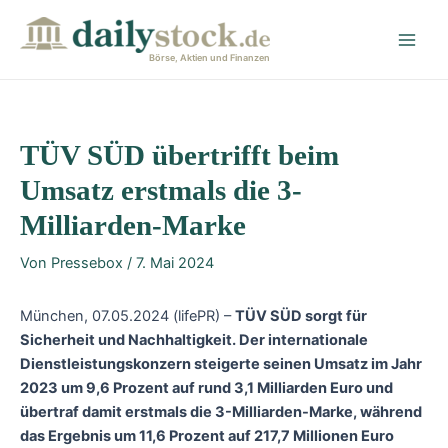
Zum
Post
Main
Inhalt
navigation
Men
springen
Börse, Aktien und Finanzen
TÜV SÜD übertrifft beim
Umsatz erstmals die 3-
Milliarden-Marke
Von
Pressebox
/
7. Mai 2024
München, 07.05.2024 (lifePR) –
TÜV SÜD sorgt für
Sicherheit und Nachhaltigkeit. Der internationale
Dienstleistungskonzern steigerte seinen Umsatz im Jahr
2023 um 9,6 Prozent auf rund 3,1 Milliarden Euro und
übertraf damit erstmals die 3-Milliarden-Marke, während
das Ergebnis um 11,6 Prozent auf 217,7 Millionen Euro