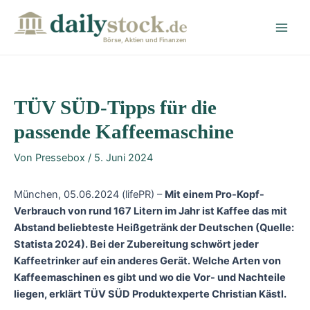
Zum
Post
Main
Inhalt
navigation
Men
springen
Börse, Aktien und Finanzen
TÜV SÜD-Tipps für die
passende Kaffeemaschine
Von
Pressebox
/
5. Juni 2024
München, 05.06.2024 (lifePR) –
Mit einem Pro-Kopf-
Verbrauch von rund 167 Litern im Jahr ist Kaffee das mit
Abstand beliebteste Heißgetränk der Deutschen (Quelle:
Statista 2024). Bei der Zubereitung schwört jeder
Kaffeetrinker auf ein anderes Gerät. Welche Arten von
Kaffeemaschinen es gibt und wo die Vor- und Nachteile
liegen, erklärt TÜV SÜD Produktexperte Christian Kästl.