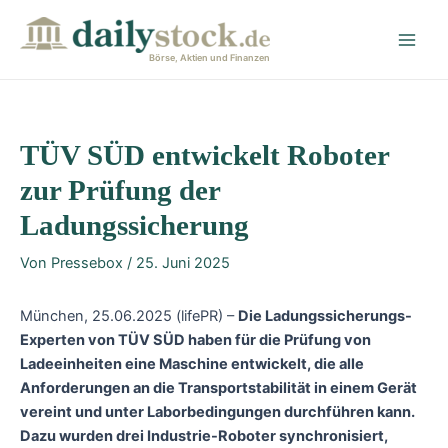
Zum
Post
Main
Inhalt
navigation
Men
springen
Börse, Aktien und Finanzen
TÜV SÜD entwickelt Roboter
zur Prüfung der
Ladungssicherung
Von
Pressebox
/
25. Juni 2025
München, 25.06.2025 (lifePR) –
Die Ladungssicherungs-
Experten von TÜV SÜD haben für die Prüfung von
Ladeeinheiten eine Maschine entwickelt, die alle
Anforderungen an die Transportstabilität in einem Gerät
vereint und unter Laborbedingungen durchführen kann.
Dazu wurden drei Industrie-Roboter synchronisiert,