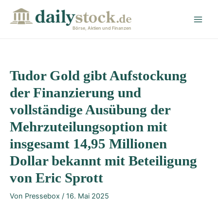
Zum
Post
Main
Inhalt
navigation
Men
springen
Börse, Aktien und Finanzen
Tudor Gold gibt Aufstockung
der Finanzierung und
vollständige Ausübung der
Mehrzuteilungsoption mit
insgesamt 14,95 Millionen
Dollar bekannt mit Beteiligung
von Eric Sprott
Von
Pressebox
/
16. Mai 2025