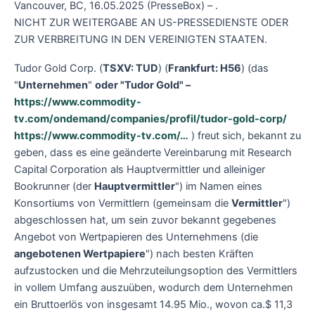
Vancouver, BC, 16.05.2025 (PresseBox) – .
NICHT ZUR WEITERGABE AN US-PRESSEDIENSTE ODER
ZUR VERBREITUNG IN DEN VEREINIGTEN STAATEN.
Tudor Gold Corp. (
TSXV: TUD
) (
Frankfurt: H56
) (das
"
Unternehmen
"
oder "Tudor Gold" –
https://www.commodity-
tv.com/ondemand/companies/profil/tudor-gold-corp/
https://www.commodity-tv.com/…
) freut sich, bekannt zu
geben, dass es eine geänderte Vereinbarung mit Research
Capital Corporation als Hauptvermittler und alleiniger
Bookrunner (der
Hauptvermittler
") im Namen eines
Konsortiums von Vermittlern (gemeinsam die
Vermittler
")
abgeschlossen hat, um sein zuvor bekannt gegebenes
Angebot von Wertpapieren des Unternehmens (die
angebotenen Wertpapiere
") nach besten Kräften
aufzustocken und die Mehrzuteilungsoption des Vermittlers
in vollem Umfang auszuüben, wodurch dem Unternehmen
ein Bruttoerlös von insgesamt 14.95 Mio., wovon ca.$ 11,3