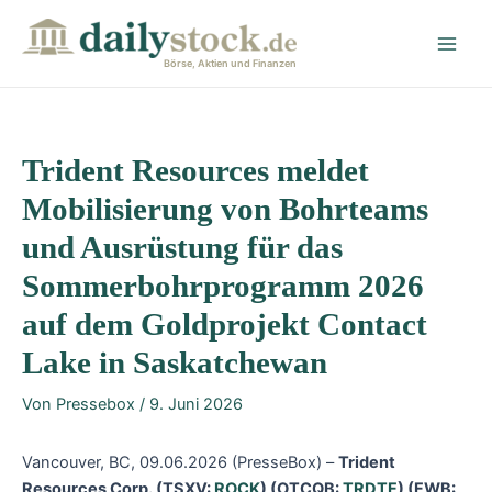
Zum
Post
Main
Inhalt
navigation
Men
springen
Börse, Aktien und Finanzen
Trident Resources meldet
Mobilisierung von Bohrteams
und Ausrüstung für das
Sommerbohrprogramm 2026
auf dem Goldprojekt Contact
Lake in Saskatchewan
Von
Pressebox
/
9. Juni 2026
Vancouver, BC, 09.06.2026 (PresseBox) –
Trident
Resources Corp. (TSXV:
ROCK
) (OTCQB:
TRDTF
) (FWB: