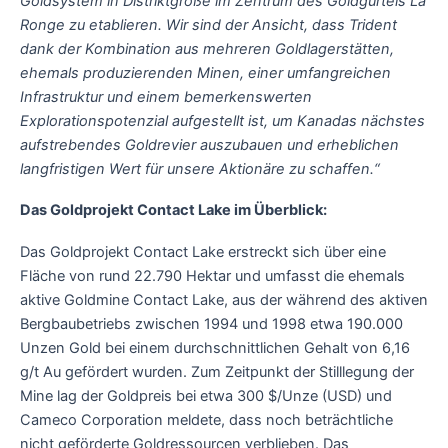
Goldsystem in Distriktgröße im Zentrum des Goldgürtels La
Ronge zu etablieren. Wir sind der Ansicht, dass Trident
dank der Kombination aus mehreren Goldlagerstätten,
ehemals produzierenden Minen, einer umfangreichen
Infrastruktur und einem bemerkenswerten
Explorationspotenzial aufgestellt ist, um Kanadas nächstes
aufstrebendes Goldrevier auszubauen und erheblichen
langfristigen Wert für unsere Aktionäre zu schaffen.“
Das Goldprojekt Contact Lake im Überblick:
Das Goldprojekt Contact Lake erstreckt sich über eine
Fläche von rund 22.790 Hektar und umfasst die ehemals
aktive Goldmine Contact Lake, aus der während des aktiven
Bergbaubetriebs zwischen 1994 und 1998 etwa 190.000
Unzen Gold bei einem durchschnittlichen Gehalt von 6,16
g/t Au gefördert wurden. Zum Zeitpunkt der Stilllegung der
Mine lag der Goldpreis bei etwa 300 $/Unze (USD) und
Cameco Corporation meldete, dass noch beträchtliche
nicht geförderte Goldressourcen verblieben. Das