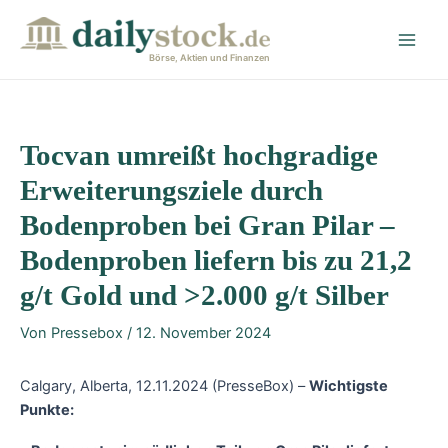
Zum
Post
Main
Inhalt
navigation
Men
springen
Börse, Aktien und Finanzen
Tocvan umreißt hochgradige
Erweiterungsziele durch
Bodenproben bei Gran Pilar –
Bodenproben liefern bis zu 21,2
g/t Gold und >2.000 g/t Silber
Von
Pressebox
/
12. November 2024
Calgary, Alberta, 12.11.2024 (PresseBox) –
Wichtigste
Punkte: