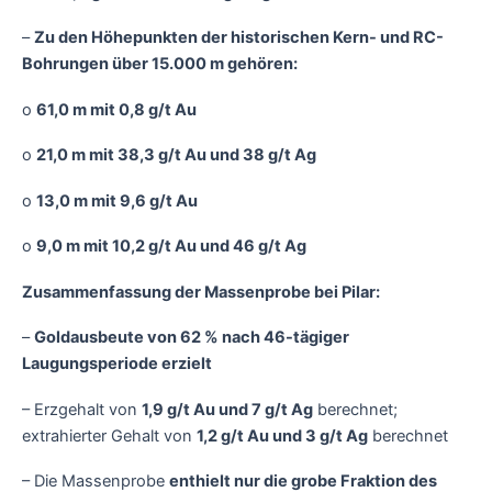
–
Zu den Höhepunkten der historischen Kern- und RC-
Bohrungen über 15.000 m gehören:
o
61,0 m mit 0,8 g/t Au
o
21,0 m mit 38,3 g/t Au und 38 g/t Ag
o
13,0 m mit 9,6 g/t Au
o
9,0 m mit 10,2 g/t Au und 46 g/t Ag
Zusammenfassung der Massenprobe bei Pilar:
–
Goldausbeute von 62 % nach 46-tägiger
Laugungsperiode erzielt
– Erzgehalt von
1,9 g/t Au und 7 g/t Ag
berechnet;
extrahierter Gehalt von
1,2 g/t Au und 3 g/t Ag
berechnet
– Die Massenprobe
enthielt nur die grobe Fraktion des