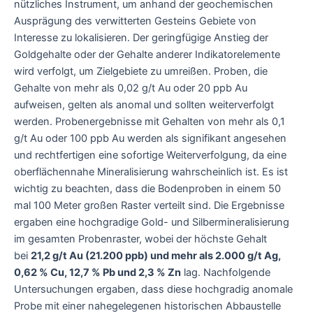
nützliches Instrument, um anhand der geochemischen
Ausprägung des verwitterten Gesteins Gebiete von
Interesse zu lokalisieren. Der geringfügige Anstieg der
Goldgehalte oder der Gehalte anderer Indikatorelemente
wird verfolgt, um Zielgebiete zu umreißen. Proben, die
Gehalte von mehr als 0,02 g/t Au oder 20 ppb Au
aufweisen, gelten als anomal und sollten weiterverfolgt
werden. Probenergebnisse mit Gehalten von mehr als 0,1
g/t Au oder 100 ppb Au werden als signifikant angesehen
und rechtfertigen eine sofortige Weiterverfolgung, da eine
oberflächennahe Mineralisierung wahrscheinlich ist. Es ist
wichtig zu beachten, dass die Bodenproben in einem 50
mal 100 Meter großen Raster verteilt sind. Die Ergebnisse
ergaben eine hochgradige Gold- und Silbermineralisierung
im gesamten Probenraster, wobei der höchste Gehalt
bei
21,2 g/t Au (21.200 ppb) und mehr als 2.000 g/t Ag,
0,62 % Cu, 12,7 % Pb und 2,3 % Zn
lag. Nachfolgende
Untersuchungen ergaben, dass diese hochgradig anomale
Probe mit einer nahegelegenen historischen Abbaustelle