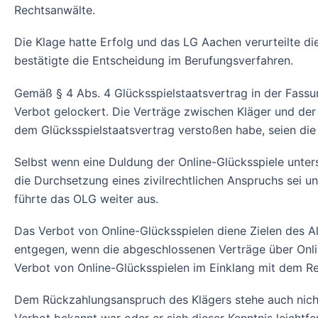
Rechtsanwälte.
Die Klage hatte Erfolg und das LG Aachen verurteilte di
bestätigte die Entscheidung im Berufungsverfahren.
Gemäß § 4 Abs. 4 Glücksspielstaatsvertrag in der Fassu
Verbot gelockert. Die Verträge zwischen Kläger und de
dem Glücksspielstaatsvertrag verstoßen habe, seien die 
Selbst wenn eine Duldung der Online-Glücksspiele unter
die Durchsetzung eines zivilrechtlichen Anspruchs sei 
führte das OLG weiter aus.
Das Verbot von Online-Glücksspielen diene Zielen des A
entgegen, wenn die abgeschlossenen Verträge über Onli
Verbot von Online-Glücksspielen im Einklang mit dem Rec
Dem Rückzahlungsanspruch des Klägers stehe auch nicht e