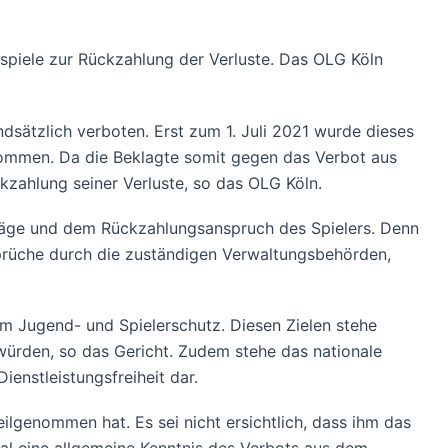
sspiele zur Rückzahlung der Verluste. Das OLG Köln
sätzlich verboten. Erst zum 1. Juli 2021 wurde dieses
kommen. Da die Beklagte somit gegen das Verbot aus
kzahlung seiner Verluste, so das OLG Köln.
rträge und dem Rückzahlungsanspruch des Spielers. Denn
sprüche durch die zuständigen Verwaltungsbehörden,
m Jugend- und Spielerschutz. Diesen Zielen stehe
ürden, so das Gericht. Zudem stehe das nationale
enstleistungsfreiheit dar.
ilgenommen hat. Es sei nicht ersichtlich, dass ihm das