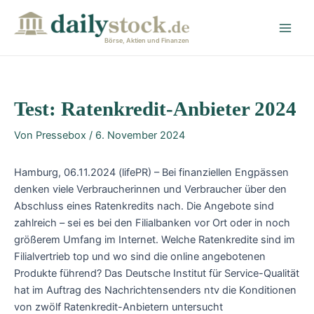
Zum
Post
Main
Inhalt
navigation
Men
springen
Börse, Aktien und Finanzen
Test: Ratenkredit-Anbieter 2024
Von
Pressebox
/
6. November 2024
Hamburg, 06.11.2024 (lifePR) – Bei finanziellen Engpässen
denken viele Verbraucherinnen und Verbraucher über den
Abschluss eines Ratenkredits nach. Die Angebote sind
zahlreich – sei es bei den Filialbanken vor Ort oder in noch
größerem Umfang im Internet. Welche Ratenkredite sind im
Filialvertrieb top und wo sind die online angebotenen
Produkte führend? Das Deutsche Institut für Service-Qualität
hat im Auftrag des Nachrichtensenders ntv die Konditionen
von zwölf Ratenkredit-Anbietern untersucht