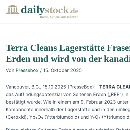
Zum
Post
Inhalt
navigation
Börse, Aktien und Finanzen
springen
Terra Cleans Lagerstätte Frase
Erden und wird von der kanadis
Von
Pressebox
/
15. Oktober 2025
Vancouver, B.C., 15.10.2025 (PresseBox) –
TERRA CLEA
das Auffindungspotenzial von Seltenen Erden („REE“) i
bestätigt wurde. Wie in einem am 9. Februar 2023 unter 
Komponente innerhalb der Lagerstätte und in den umlie
(Ceroxid), Yb₂O₃ (Ytterbiumoxid) und Y₂O₃ (Yttriumoxid