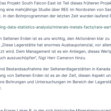
Das Projekt South Falcon East ist Teil dieses früheren Proj
g eine mehrjährige Studie über REE im Nordosten von Sask
gt ist. In den Bohrprogrammen der letzten Zeit wurden laufe
ing-data-statistics-analysis/minerals-metals-facts/rare-ea
Seltenen Erden ist es uns wichtig, den Aktionären klar zu 
 „Diese Lagerstätte hat enormes Ausbaupotenzial, vor alle
zt wird. Dem Management ist es ein Anliegen, dieses Wert
auch auszuschöpfen“, fügt Herr Cameron hinzu.
nd Bestandsaufnahme der Seltenerdlagerstätten in Kanada m
ung von Seltenen Erden ist es an der Zeit, diesen Aspekt u
tere Bohrungen und Untersuchungen im Bereich der Lagerstä
.
e Fraser Lakes B, in der sich historische Mineralressourc