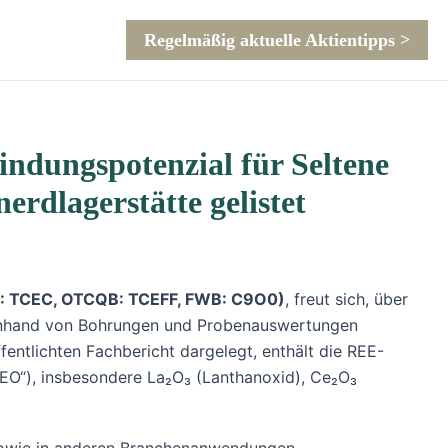
Regelmäßig aktuelle Aktientipps >
indungspotenzial für Seltene
erdlagerstätte gelistet
: TCEC, OTCQB: TCEFF, FWB: C9O0)
, freut sich, über
h anhand von Bohrungen und Probenauswertungen
entlichten Fachbericht dargelegt, enthält die REE-
EO“), insbesondere La₂O₃ (Lanthanoxid), Ce₂O₃