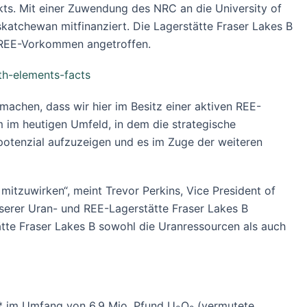
ekts. Mit einer Zuwendung des NRC an die University of
atchewan mitfinanziert. Die Lagerstätte Fraser Lakes B
nd REE-Vorkommen angetroffen.
rth-elements-facts
machen, dass wir hier im Besitz einer aktiven REE-
m im heutigen Umfeld, in dem die strategische
potenzial aufzuzeigen und es im Zuge der weiteren
itzuwirken“, meint Trevor Perkins, Vice President of
nserer Uran- und REE-Lagerstätte Fraser Lakes B
tte Fraser Lakes B sowohl die Uranressourcen als auch
en* im Umfang von 6,9 Mio. Pfund U
O
(vermutete