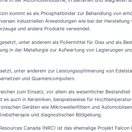
toffe in der Automobilindustrie, in Batterien und Magnete
zin kommt es als Phosphatbinder zur Behandlung von erhö
versen industriellen Anwendungen wie bei der Herstellung v
uerzeuge und andere Produkte verwendet.
setzt, unter anderem als Poliermittel für Glas und als Best
g in der Metallurgie zur Aufwertung von Legierungen und 
setzt, unter anderem zur Leistungsoptimierung von Edelsta
fasernetzen und Quantencomputern.
hen zum Einsatz, vor allem als wesentlicher Bestandteil 
d es auch in Keramiken, beispielsweise für Hochtemperatur-
ktronischen Geräten wie Mikrowellenfiltern und Automobil
 Krebstherapie und diagnostischen Bildgebung.
Resources Canada (NRC) ist das ehemalige Projekt Falcon 