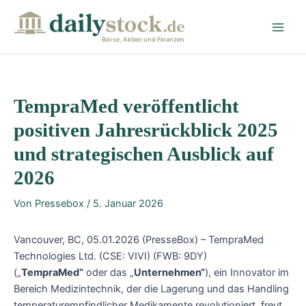
Zum
Post
Main
Inhalt
navigation
Men
springen
Börse, Aktien und Finanzen
TempraMed veröffentlicht
positiven Jahresrückblick 2025
und strategischen Ausblick auf
2026
Von
Pressebox
/
5. Januar 2026
Vancouver, BC, 05.01.2026 (PresseBox) – TempraMed
Technologies Ltd. (CSE: VIVI) (FWB: 9DY)
(„
TempraMed“
oder das „
Unternehmen“
), ein Innovator im
Bereich Medizintechnik, der die Lagerung und das Handling
temperaturempfindlicher Medikamente revolutioniert, freut