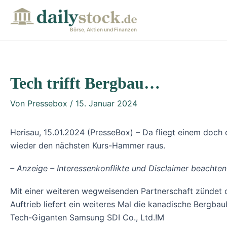
Zum
Post
Inhalt
navigation
Börse, Aktien und Finanzen
springen
Tech trifft Bergbau…
Von
Pressebox
/
15. Januar 2024
Herisau, 15.01.2024 (PresseBox) – Da fliegt einem doc
wieder den nächsten Kurs-Hammer raus.
– Anzeige – Interessenkonflikte und Disclaimer beacht
Mit einer weiteren wegweisenden Partnerschaft zündet d
Auftrieb liefert ein weiteres Mal die kanadische Bergba
Tech-Giganten Samsung SDI Co., Ltd.!M