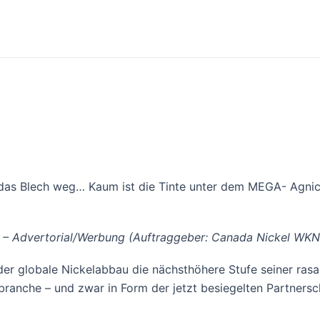
h das Blech weg… Kaum ist die Tinte unter dem MEGA- Agni
en – Advertorial/Werbung (Auftraggeber: Canada Nickel WK
er globale Nickelabbau die nächsthöhere Stufe seiner rasan
ubranche – und zwar in Form der jetzt besiegelten Partners