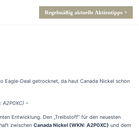
Regelmäßig aktuelle Aktientipps >
co Eagle-Deal getrocknet, da haut Canada Nickel schon
N: A2P0XC) –
ten Entwicklung. Den „Treibstoff“ für den neuesten
chaft zwischen
Canada Nickel (WKN: A2P0XC)
und dem