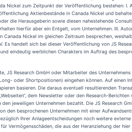
 Nickel zum Zeitpunkt der Veröffentlichung bestehen: I. 
öffentlichung Aktienbestände in Canada Nickel und behalte
n oder die Herausgeberin sowie diesen nahestehende Consult
halten hierfür aber ein Entgelt, vom Unternehmen. III. Aut
on Canada Nickel im gleichen Zeitraum besprechen, weshal
 Es handelt sich bei dieser Veröffentlichung von JS Rese
 und eindeutig werblichen Charakters im Auftrag des besp
e, JS Research GmbH oder Mitarbeiter des Unternehmens Ak
ong- oder Shortpositionen) eingehen können. Auf einen Inte
apieren basieren. Die daraus eventuell resultierenden Tran
„Webseiten“, dem Newsletter oder den Research-Berichten v
den jeweiligen Unternehmen bezahlt. Die JS Research GmbH 
 von den besprochenen Unternehmen mit einer Aufwandsents
ezüglich Ihrer Anlageentscheidungen noch weitere externe Q
g für Vermögensschäden, die aus der Heranziehung der hier