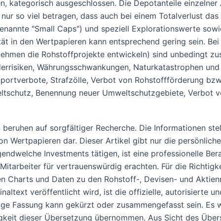
, kategorisch ausgeschlossen. Die Depotanteile einzelner A
n nur so viel betragen, dass auch bei einem Totalverlust da
enannte "Small Caps") und speziell Explorationswerte sowi
tät in den Wertpapieren kann entsprechend gering sein. Bei
hmen die Rohstoffprojekte entwickeln) sind unbedingt zus
änderrisiken, Währungsschwankungen, Naturkatastrophen u
mportverbote, Strafzölle, Verbot von Rohstoffförderung bzw.
weltschutz, Benennung neuer Umweltschutzgebiete, Verbot
nen beruhen auf sorgfältiger Recherche. Die Informationen s
 Wertpapieren dar. Dieser Artikel gibt nur die persönlich
 irgendwelche Investments tätigen, ist eine professionelle 
Mitarbeiter für vertrauenswürdig erachten. Für die Richtigk
ten Charts und Daten zu den Rohstoff-, Devisen- und Akti
altext veröffentlicht wird, ist die offizielle, autorisierte
ige Fassung kann gekürzt oder zusammengefasst sein. Es wi
igkeit dieser Übersetzung übernommen. Aus Sicht des Übers