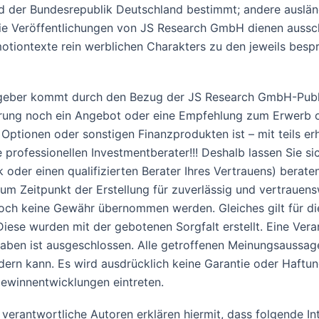
und der Bundesrepublik Deutschland bestimmt; andere auslä
Die Veröffentlichungen von JS Research GmbH dienen aussch
motiontexte rein werblichen Charakters zu den jeweils besp
eber kommt durch den Bezug der JS Research GmbH-Publik
erung noch ein Angebot oder eine Empfehlung zum Erwerb o
 Optionen oder sonstigen Finanzprodukten ist – mit teils er
professionellen Investmentberater!!! Deshalb lassen Sie s
k oder einen qualifizierten Berater Ihres Vertrauens) berat
m Zeitpunkt der Erstellung für zuverlässig und vertrauensw
edoch keine Gewähr übernommen werden. Gleiches gilt für d
se wurden mit der gebotenen Sorgfalt erstellt. Eine Veran
ngaben ist ausgeschlossen. Alle getroffenen Meinungsaussag
ndern kann. Es wird ausdrücklich keine Garantie oder Haft
ewinnentwicklungen eintreten.
erantwortliche Autoren erklären hiermit, dass folgende Inte