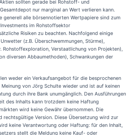
ktien sollten gerade bei Rohstoff- und
s Gesamtdepot nur marginal an Wert verlieren kann.
e generell alle börsennotierten Wertpapiere sind zum
 Investments im Rohstoffsektor
ätzliche Risiken zu beachten. Nachfolgend einige
nd Unwetter (z.B. Überschwemmungen, Stürme),
 Rohstoffexploration, Verstaatlichung von Projekten),
 von diversen Abbaumethoden), Schwankungen der
tellen weder ein Verkaufsangebot für die besprochenen
e Meinung von Jörg Schulte wieder und ist auf keinen
Beratung durch ihre Bank unumgänglich. Den Ausführungen
eit des Inhalts kann trotzdem keine Haftung
enmärkten wird keine Gewähr übernommen. Die
 und rechtsgültige Version. Diese Übersetzung wird zur
rd keine Verantwortung oder Haftung: für den Inhalt,
etzers stellt die Meldung keine Kauf- oder