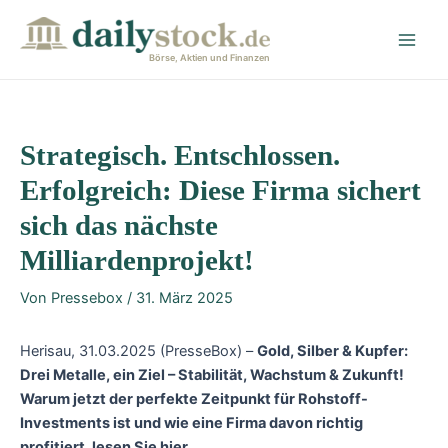
Zum
Post
Main
Inhalt
navigation
Men
springen
Börse, Aktien und Finanzen
Strategisch. Entschlossen.
Erfolgreich: Diese Firma sichert
sich das nächste
Milliardenprojekt!
Von
Pressebox
/
31. März 2025
Herisau, 31.03.2025 (PresseBox) –
Gold, Silber & Kupfer:
Drei Metalle, ein Ziel – Stabilität, Wachstum & Zukunft!
Warum jetzt der perfekte Zeitpunkt für Rohstoff-
Investments ist und wie eine Firma davon richtig
profitiert, lesen Sie hier.