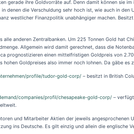
en gerade ihre Goldvorräte auf. Denn damit können sie im 
, in denen die Verschuldung sehr hoch ist, wie auch in de
nz westlicher Finanzpolitik unabhängiger machen. Besitzt
ls alle anderen Zentralbanken. Um 225 Tonnen Gold hat Ch
dmenge. Allgemein wird damit gerechnet, dass die Notenb
 prognostizieren einen mittelfristigen Goldpreis von 2.700
 des hohen Goldpreises also immer noch lohnen. Da gäbe es
ternehmen/profile/tudor-gold-corp/
– besitzt in British Co
emand/companies/profil/chesapeake-gold-corp/
– verfügt
eltweit.
toren und Mitarbeiter Aktien der jeweils angesprochenen 
zung ins Deutsche. Es gilt einzig und allein die englische V