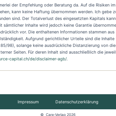
einerlei der Empfehlung oder Beratung da. Auf die Risiken i
stehen, kann keine Haftung übernommen werden. Ich gebe z
unden sind. Der Totalverlust des eingesetzten Kapitals ka
eit sämtlicher Inhalte wird jedoch keine Garantie übernommen
rücklich vor. Die enthaltenen Informationen stammen aus Q
tändigkeit. Aufgrund gerichtlicher Urteile sind die Inhalte 
/98), solange keine ausdrückliche Distanzierung von diesen
erner Seiten. Für deren Inhalt sind ausschließlich die jewei
rce-capital.ch/de/disclaimer-agb/
.
Impressum
Datenschutzerklärung
© Care-Verlag 2026