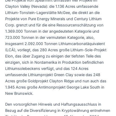
Die Projekte von Spearmint umfassen vier Projeke im
Clayton Valley (Nevada): die 1.136 Acres umfassende
Lithium-Tonstein-Lagerstätte McGee, die direkt an die
Projekte von Pure Energy Minerals und Century Lithium
Corp. grenzt und für die eine Ressourcenschätzung von
1.369.000 Tonnen in der angedeuteten Kategorie und
723.000 Tonnen in der vermuteten Kategorie, also,
insgesamt 2.092.000 Tonnen Lithiumcarbonatäquivalent
(LCÄ), vorliegt, das 280 Acres große Lithium-Sole-Projekt
Elon, das über Zugang zu einigen der tiefsten Teile des
einzigen, sich in Nordamerika in Produktion befindlichen
Lithiumsolebeckens verfügt, und das 124 Acres
umfassende Lithiumprojekt Green Clay sowie das 248
Acres große Goldprojekt Clayton Ridge und nun auch das
1.945 Acres große Antimonprojekt George Lake South in
New Brunswick.
Den vorsorglichen Hinweis und Haftungsausschluss in
Bezug auf die Diversifizierung in Kryptowährung entnehmen