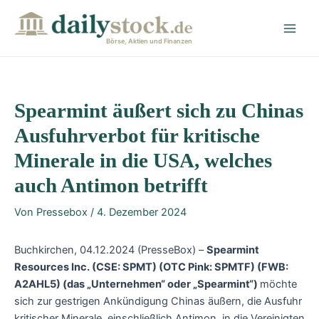
Zum
Post
Main
Inhalt
navigation
Men
springen
Börse, Aktien und Finanzen
Spearmint äußert sich zu Chinas
Ausfuhrverbot für kritische
Minerale in die USA, welches
auch Antimon betrifft
Von
Pressebox
/
4. Dezember 2024
Buchkirchen, 04.12.2024 (PresseBox) –
Spearmint
Resources Inc. (CSE: SPMT) (OTC Pink: SPMTF) (FWB:
A2AHL5) (das „Unternehmen“ oder „Spearmint“)
möchte
sich zur gestrigen Ankündigung Chinas äußern, die Ausfuhr
kritischer Minerale, einschließlich Antimon, in die Vereinigten