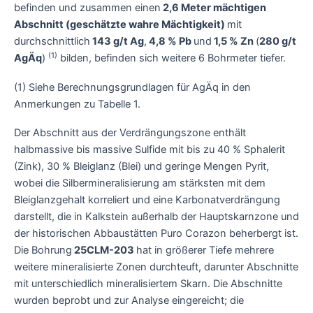
befinden und zusammen einen
2,6 Meter mächtigen
Abschnitt (geschätzte wahre Mächtigkeit)
mit
durchschnittlich
143 g/t Ag
,
4,8 % Pb
und
1,5 % Zn
(
280 g/t
(1)
AgÄq
)
bilden, befinden sich weitere 6 Bohrmeter tiefer.
(1) Siehe Berechnungsgrundlagen für AgÄq in den
Anmerkungen zu Tabelle 1.
Der Abschnitt aus der Verdrängungszone enthält
halbmassive bis massive Sulfide mit bis zu 40 % Sphalerit
(Zink), 30 % Bleiglanz (Blei) und geringe Mengen Pyrit,
wobei die Silbermineralisierung am stärksten mit dem
Bleiglanzgehalt korreliert und eine Karbonatverdrängung
darstellt, die in Kalkstein außerhalb der Hauptskarnzone und
der historischen Abbaustätten Puro Corazon beherbergt ist.
Die Bohrung
25CLM-203
hat in größerer Tiefe mehrere
weitere mineralisierte Zonen durchteuft, darunter Abschnitte
mit unterschiedlich mineralisiertem Skarn. Die Abschnitte
wurden beprobt und zur Analyse eingereicht; die