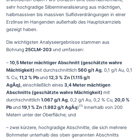
sehr hochgradige Silbermineralisierung aus mächtigen,
halbmassiven bis massiven Sulfidverdrängungen in einer
Erzlinse im Hangenden außerhalb des Hauptskarnziels
gezeigt haben.
Die wichtigsten Analyseergebnisse stammen aus
Bohrung
25CLM-203
und umfassen:
–
10,5 Meter mächtiger Abschnitt (geschätzte wahre
Mächtigkeit)
mit durchschnittlich
560 g/t Ag
, 0,1 g/t Au, 0,1
% Cu,
11,2 % Pb
und
12,3 % Zn (1.115 g/t
AgÄq),
einschließlich eines
3,4 Meter mächtigen
Abschnitts (geschätzte wahre Mächtigkeit)
mit
durchschnittlich
1.067 g/t Ag
, 0,2 g/t Au, 0,2 % Cu,
20,0 %
(1)
Pb
und
19,1 % Zn
(
1.982 g/t AgÄq
)
innerhalb von 200
Metern unter der Oberfläche; und
– zwei kürzere, hochgradige Abschnitte, die sich mehrere
Bohrmeter unterhalb des oben genannten Abschnitts