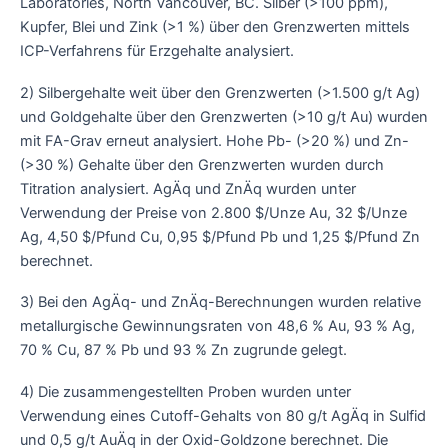
Laboratories, North Vancouver, BC. Silber (>100 ppm),
Kupfer, Blei und Zink (>1 %) über den Grenzwerten mittels
ICP-Verfahrens für Erzgehalte analysiert.
2) Silbergehalte weit über den Grenzwerten (>1.500 g/t Ag)
und Goldgehalte über den Grenzwerten (>10 g/t Au) wurden
mit FA-Grav erneut analysiert. Hohe Pb- (>20 %) und Zn-
(>30 %) Gehalte über den Grenzwerten wurden durch
Titration analysiert. AgÄq und ZnÄq wurden unter
Verwendung der Preise von 2.800 $/Unze Au, 32 $/Unze
Ag, 4,50 $/Pfund Cu, 0,95 $/Pfund Pb und 1,25 $/Pfund Zn
berechnet.
3) Bei den AgÄq- und ZnÄq-Berechnungen wurden relative
metallurgische Gewinnungsraten von 48,6 % Au, 93 % Ag,
70 % Cu, 87 % Pb und 93 % Zn zugrunde gelegt.
4) Die zusammengestellten Proben wurden unter
Verwendung eines Cutoff-Gehalts von 80 g/t AgÄq in Sulfid
und 0,5 g/t AuÄq in der Oxid-Goldzone berechnet. Die