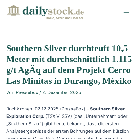
Zum
Post
Main
Inhalt
navigation
Men
springen
Börse, Aktien und Finanzen
Southern Silver durchteuft 10,5
Meter mit durchschnittlich 1.115
g/t AgÄq auf dem Projekt Cerro
Las Minitas in Durango, Méxiko
Von
Pressebox
/
2. Dezember 2025
Buchkirchen, 02.12.2025 (PresseBox) –
Southern Silver
Exploration Corp.
(TSX.V: SSV) (das „Unternehmen“ oder
„Southern Silver“) gibt heute bekannt, dass die ersten
Analyseergebnisse der ersten Bohrungen auf dem kürzlich
erworbenen Claim Puro Corazon eine oberflächennahe,