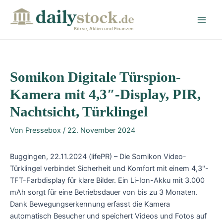
Zum
Post
Main
Inhalt
navigation
Men
springen
Börse, Aktien und Finanzen
Somikon Digitale Türspion-
Kamera mit 4,3″-Display, PIR,
Nachtsicht, Türklingel
Von
Pressebox
/
22. November 2024
Buggingen, 22.11.2024 (lifePR) – Die Somikon Video-
Türklingel verbindet Sicherheit und Komfort mit einem 4,3"-
TFT-Farbdisplay für klare Bilder. Ein Li-Ion-Akku mit 3.000
mAh sorgt für eine Betriebsdauer von bis zu 3 Monaten.
Dank Bewegungserkennung erfasst die Kamera
automatisch Besucher und speichert Videos und Fotos auf