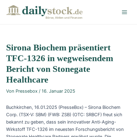
Zum
Post
Main
Inhalt
navigation
Men
springen
Börse, Aktien und Finanzen
Sirona Biochem präsentiert
TFC-1326 in wegweisendem
Bericht von Stonegate
Healthcare
Von
Pressebox
/
16. Januar 2025
Buchkirchen, 16.01.2025 (PresseBox) – Sirona Biochem
Corp. (TSX-V: SBM) (FWB: ZSB) (OTC: SRBCF) freut sich
bekannt zu geben, dass sein innovativer Anti-Aging-
Wirkstoff TFC-1326 im neuesten Forschungsbericht von
Stonegate Healthcare Partners erwähnt wurde. Die