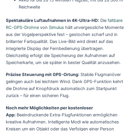
Akku für bis zu 15 Minuten Flugzeit, mit bis zu 300 m
Reichweite
Spektakuläre Luftaufnahmen in 4K-Ultra-HD:
Die
faltbare
RC-GPS-Drohne
von
Simulus
hält unvergessliche Momente
aus der Vogelperspektive fest – gestochen scharf und in
brillanter Farbqualität. Das Live-Bild wird direkt auf das
integrierte Display der Fernbedienung übertragen.
Gleichzeitig erfolgt die Speicherung der Aufnahmen auf
Speicherkarte, um sie später in bester Qualität anzusehen.
Präzise Steuerung mit GPS-Ortung:
Stabile Flugmanöver
gelingen auch bei leichtem Wind. Dank GPS-Funktion kehrt
die Drohne auf Knopfdruck automatisch zum Startpunkt
zurück – für einen sicheren Flug.
Noch mehr Möglichkeiten per kostenloser
App:
Beeindruckende Extra-Flugfunktionen ermöglichen
kreative Aufnahmen. Intelligente Modi wie automatisches
Kreisen um ein Objekt oder das Verfolgen einer Person