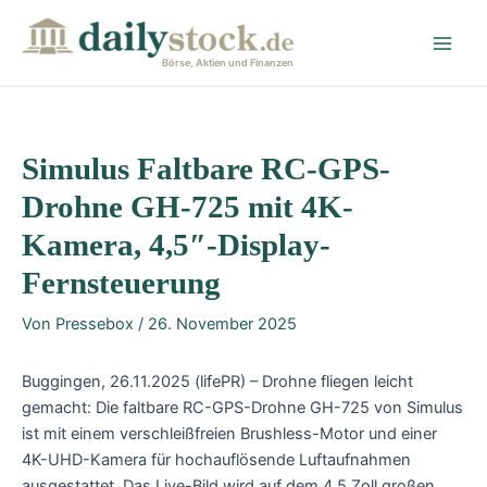
Zum
Post
Main
Inhalt
navigation
Men
springen
Börse, Aktien und Finanzen
Simulus Faltbare RC-GPS-
Drohne GH-725 mit 4K-
Kamera, 4,5″-Display-
Fernsteuerung
Von
Pressebox
/
26. November 2025
Buggingen, 26.11.2025 (lifePR) – Drohne fliegen leicht
gemacht: Die faltbare RC-GPS-Drohne GH-725 von Simulus
ist mit einem verschleißfreien Brushless-Motor und einer
4K-UHD-Kamera für hochauflösende Luftaufnahmen
ausgestattet. Das Live-Bild wird auf dem 4,5 Zoll großen