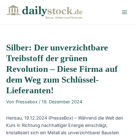
Zum
Post
Main
Inhalt
navigation
Men
springen
Börse, Aktien und Finanzen
Silber: Der unverzichtbare
Treibstoff der grünen
Revolution – Diese Firma auf
dem Weg zum Schlüssel-
Lieferanten!
Von
Pressebox
/
19. Dezember 2024
Herisau, 19.12.2024 (PresseBox) – Während die Welt den
Kurs in Richtung nachhaltiger Energie einschlägt,
kristallisiert sich ein Metall als unverzichtbarer Baustein