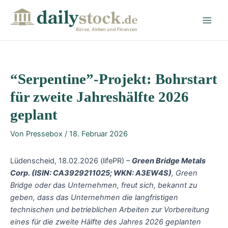
Zum
Post
Main
Inhalt
navigation
Men
springen
Börse, Aktien und Finanzen
“Serpentine”-Projekt: Bohrstart
für zweite Jahreshälfte 2026
geplant
Von
Pressebox
/
18. Februar 2026
Lüdenscheid, 18.02.2026 (lifePR) –
Green Bridge Metals
Corp. (ISIN: CA3929211025; WKN: A3EW4S)
, Green
Bridge oder das Unternehmen, freut sich, bekannt zu
geben, dass das Unternehmen die langfristigen
technischen und betrieblichen Arbeiten zur Vorbereitung
eines für die zweite Hälfte des Jahres 2026 geplanten