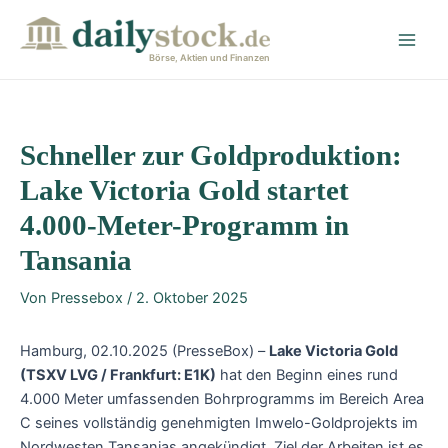
Zum
Post
Main
Inhalt
navigation
Men
springen
Börse, Aktien und Finanzen
Schneller zur Goldproduktion:
Lake Victoria Gold startet
4.000-Meter-Programm in
Tansania
Von
Pressebox
/
2. Oktober 2025
Hamburg, 02.10.2025 (PresseBox) –
Lake Victoria Gold
(TSXV LVG / Frankfurt: E1K)
hat den Beginn eines rund
4.000 Meter umfassenden Bohrprogramms im Bereich Area
C seines vollständig genehmigten Imwelo-Goldprojekts im
Nordwesten Tansanias angekündigt. Ziel der Arbeiten ist es,