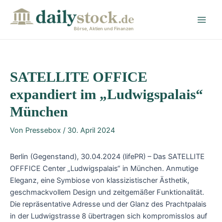
Zum
Post
Main
Inhalt
navigation
Men
springen
Börse, Aktien und Finanzen
SATELLITE OFFICE
expandiert im „Ludwigspalais“
München
Von
Pressebox
/
30. April 2024
Berlin (Gegenstand), 30.04.2024 (lifePR) – Das SATELLITE
OFFFICE Center „Ludwigspalais“ in München. Anmutige
Eleganz, eine Symbiose von klassizistischer Ästhetik,
geschmackvollem Design und zeitgemäßer Funktionalität.
Die repräsentative Adresse und der Glanz des Prachtpalais
in der Ludwigstrasse 8 übertragen sich kompromisslos auf