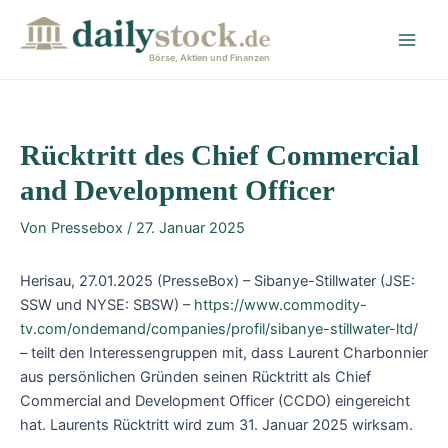
Zum
Post
Main
Inhalt
navigation
Men
springen
Börse, Aktien und Finanzen
Rücktritt des Chief Commercial
and Development Officer
Von
Pressebox
/
27. Januar 2025
Herisau, 27.01.2025 (PresseBox) – Sibanye-Stillwater (JSE:
SSW und NYSE: SBSW) –
https://www.commodity-
tv.com/ondemand/companies/profil/sibanye-stillwater-ltd/
– teilt den Interessengruppen mit, dass Laurent Charbonnier
aus persönlichen Gründen seinen Rücktritt als Chief
Commercial and Development Officer (CCDO) eingereicht
hat. Laurents Rücktritt wird zum 31. Januar 2025 wirksam.