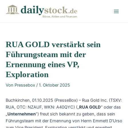
Zum
Post
Main
Inhalt
navigation
Men
springen
Börse, Aktien und Finanzen
RUA GOLD verstärkt sein
Führungsteam mit der
Ernennung eines VP,
Exploration
Von
Pressebox
/
1. Oktober 2025
Buchkirchen, 01.10.2025 (PresseBox) – Rua Gold Inc. (TSXV:
RUA, OTC: NZAUF, WKN: A40QYC) („
RUA GOLD
“ oder das
„
Unternehmen
“) freut sich bekannt zu geben, dass sein
Führungsteam mit der Ernennung von Herrn Emmett D’Urso
zum Vice President, Exploration verstärkt und erweitert