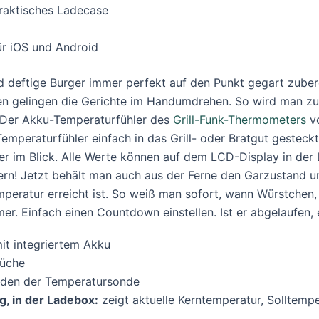
praktisches Ladecase
r iOS und Android
nd deftige Burger immer perfekt auf den Punkt gegart zubere
en gelingen die Gerichte im Handumdrehen. So wird man zum 
: Der Akku-Temperaturfühler des
Grill-Funk-Thermometers
v
mperaturfühler einfach in das Grill- oder Bratgut gestec
 im Blick. Alle Werte können auf dem LCD-Display in der
rn! Jetzt behält man auch aus der Ferne den Garzustand und
peratur erreicht ist. So weiß man sofort, wann Würstchen, 
er. Einfach einen Countdown einstellen. Ist er abgelaufen, e
it integriertem Akku
Küche
den der Temperatursonde
, in der Ladebox:
zeigt aktuelle Kerntemperatur, Solltem