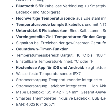
Bluetooth 5
für kabellose Verbindung zu Smartp
Ladebox und Mobilgerät
Hochwertige Temperatursonde
aus Edelstahl mit
Temperatursonde komplett kabellos
und mit NT
Unterstützt 8 Fleischsorten:
Rind, Kalb, Lamm, S
Voreingestellte Ziel-Temperaturen für das Garg
Signalton bei Erreichen der gewünschten Garstufe
Countdown-Timer-Funktion
Temperaturmessbereich Gargut: -10 °C bis +100 °
Einstellbare Temperatur-Einheit: °C oder °F
Kostenlose App für iOS und Android:
zeigt aktue
Wasserfeste Temperatursonde: IPX7
Stromversorgung Temperatursonde: integrierter L
Stromversorgung Ladebox: integrierter Li-Ion-Ak
Maße Ladebox: 165 x 42 x 34 mm, Gesamt-Gewic
Smartes Thermometer inklusive Ladebox, USB-La
EAN: 4022107436571