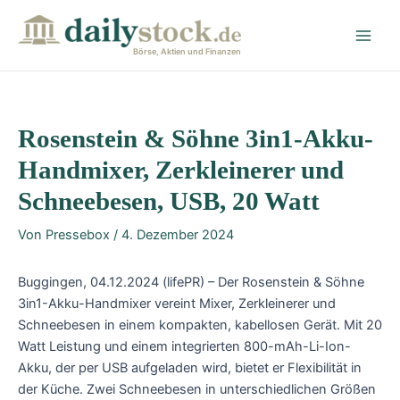
Zum
Post
Main
Inhalt
navigation
Men
springen
Börse, Aktien und Finanzen
Rosenstein & Söhne 3in1-Akku-
Handmixer, Zerkleinerer und
Schneebesen, USB, 20 Watt
Von
Pressebox
/
4. Dezember 2024
Buggingen, 04.12.2024 (lifePR) – Der Rosenstein & Söhne
3in1-Akku-Handmixer vereint Mixer, Zerkleinerer und
Schneebesen in einem kompakten, kabellosen Gerät. Mit 20
Watt Leistung und einem integrierten 800-mAh-Li-Ion-
Akku, der per USB aufgeladen wird, bietet er Flexibilität in
der Küche. Zwei Schneebesen in unterschiedlichen Größen