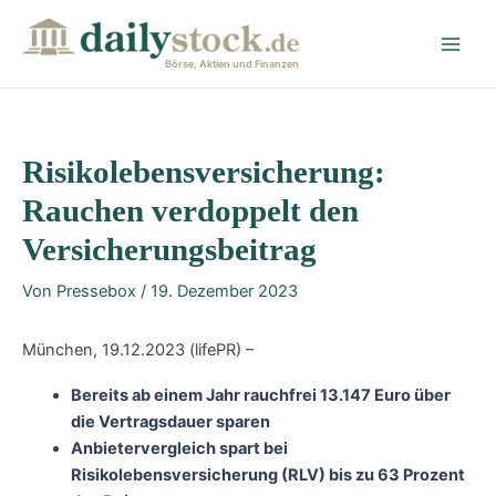
Zum
Post
Main
Inhalt
navigation
Men
springen
Börse, Aktien und Finanzen
Risikolebensversicherung:
Rauchen verdoppelt den
Versicherungsbeitrag
Von
Pressebox
/
19. Dezember 2023
München, 19.12.2023 (lifePR) –
Bereits ab einem Jahr rauchfrei 13.147 Euro über
die Vertragsdauer sparen
Anbietervergleich spart bei
Risikolebensversicherung (RLV) bis zu 63 Prozent