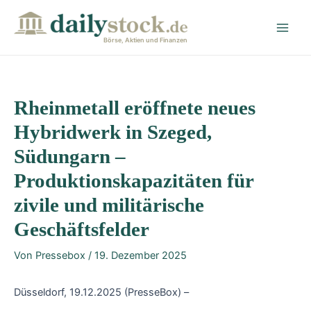
Zum
Post
Main
Inhalt
navigation
Men
springen
Börse, Aktien und Finanzen
Rheinmetall eröffnete neues
Hybridwerk in Szeged,
Südungarn –
Produktionskapazitäten für
zivile und militärische
Geschäftsfelder
Von
Pressebox
/
19. Dezember 2025
Düsseldorf, 19.12.2025 (PresseBox) –