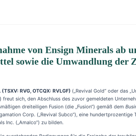
nahme von Ensign Minerals ab un
ittel sowie die Umwandlung der 
.
(TSXV: RVG, OTCQX: RVLGF)
(„Revival Gold“ oder das „
) freut sich, den Abschluss des zuvor gemeldeten Untern
gsmäßigen dreiteiligen Fusion (die „Fusion“) gemäß dem
Busi
gamation Corp. („Revival Subco“), eine hundertprozentige 
 Inc. („Amalco“) zu bilden.