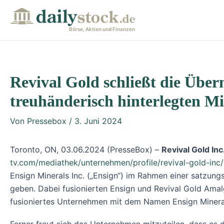
Zum
Post
Inhalt
navigation
Börse, Aktien und Finanzen
springen
Revival Gold schließt die Über
treuhänderisch hinterlegten M
Von
Pressebox
/
3. Juni 2024
Toronto, ON, 03.06.2024 (PresseBox) –
Reviva
l Gold Inc
tv.com/mediathek/unternehmen/profile/revival-gold-inc/
Ensign Minerals Inc. („Ensign“) im Rahmen einer satzun
geben. Dabei fusionierten Ensign und Revival Gold Amal
fusioniertes Unternehmen mit dem Namen Ensign Minerals