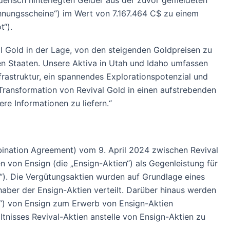
derisch hinterlegten Gelder aus der zuvor gemeldeten
chnungsscheine“) im Wert von 7.167.464 C$ zu einem
t“).
al Gold in der Lage, von den steigenden Goldpreisen zu
ten Staaten. Unsere Aktiva in Utah und Idaho umfassen
rastruktur, ein spannendes Explorationspotenzial und
 Transformation von Revival Gold in einen aufstrebenden
e Informationen zu liefern.“
ination Agreement) vom 9. April 2024 zwischen Revival
on Ensign (die „Ensign-Aktien“) als Gegenleistung für
). Die Vergütungsaktien wurden auf Grundlage eines
haber der Ensign-Aktien verteilt. Darüber hinaus werden
s“) von Ensign zum Erwerb von Ensign-Aktien
tnisses Revival-Aktien anstelle von Ensign-Aktien zu