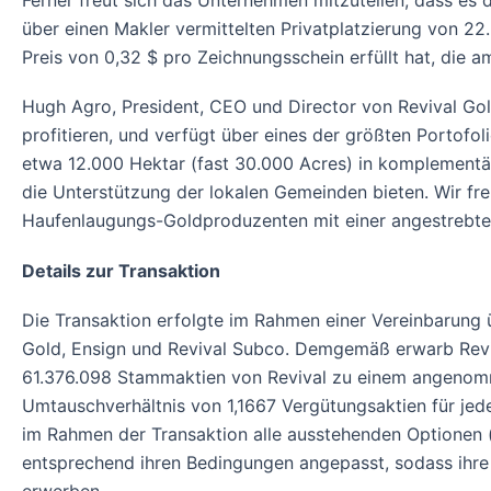
Ferner freut sich das Unternehmen mitzuteilen, dass es
über einen Makler vermittelten Privatplatzierung von 2
Preis von 0,32 $ pro Zeichnungsschein erfüllt hat, die
Hugh Agro, President, CEO und Director von Revival Gold
profitieren, und verfügt über eines der größten Portofo
etwa 12.000 Hektar (fast 30.000 Acres) in komplementär
die Unterstützung der lokalen Gemeinden bieten. Wir fre
Haufenlaugungs-Goldproduzenten mit einer angestrebten
Details zur Transaktion
Die Transaktion erfolgte im Rahmen einer Vereinbarun
Gold, Ensign und Revival Subco. Demgemäß erwarb Reviv
61.376.098 Stammaktien von Revival zu einem angenomme
Umtauschverhältnis von 1,1667 Vergütungsaktien für jede
im Rahmen der Transaktion alle ausstehenden Optionen 
entsprechend ihren Bedingungen angepasst, sodass ihre 
erwerben.