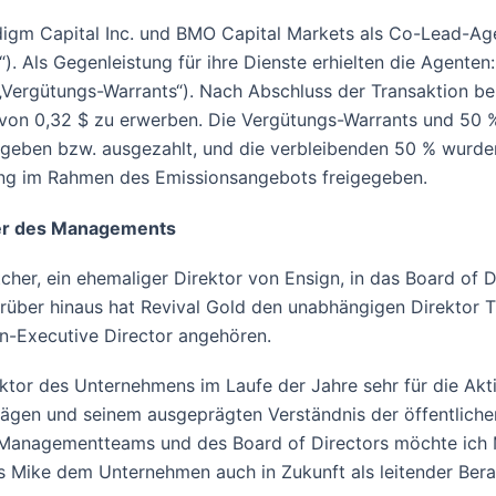
digm Capital Inc. und BMO Capital Markets als Co-Lead-A
. Als Gegenleistung für ihre Dienste erhielten die Agenten:
„Vergütungs-Warrants“). Nach Abschluss der Transaktion ber
s von 0,32 $ zu erwerben. Die Vergütungs-Warrants und 50
eben bzw. ausgezahlt, und die verbleibenden 50 % wurden 
ung im Rahmen des Emissionsangebots freigegeben.
er des Managements
her, ein ehemaliger Direktor von Ensign, in das Board of D
Darüber hinaus hat Revival Gold den unabhängigen Direkto
n-Executive Director angehören.
ktor des Unternehmens im Laufe der Jahre sehr für die Akti
lägen und seinem ausgeprägten Verständnis der öffentlic
Managementteams und des Board of Directors möchte ich M
 Mike dem Unternehmen auch in Zukunft als leitender Berate