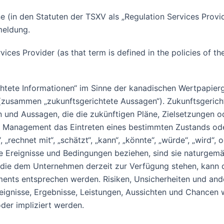
 (in den Statuten der TSXV als „Regulation Services Provi
meldung.
ices Provider (as that term is defined in the policies of t
ichtete Informationen“ im Sinne der kanadischen Wertpapie
usammen „zukunftsgerichtete Aussagen“). Zukunftsgerichte
nd Aussagen, die die zukünftigen Pläne, Zielsetzungen od
 Management das Eintreten eines bestimmten Zustands ode
 „rechnet mit“, „schätzt“, „kann“, „könnte“, „würde“, „wird“,
 Ereignisse und Bedingungen beziehen, sind sie naturgemäß
die dem Unternehmen derzeit zur Verfügung stehen, kann d
ents entsprechen werden. Risiken, Unsicherheiten und an
eignisse, Ergebnisse, Leistungen, Aussichten und Chancen w
er impliziert werden.