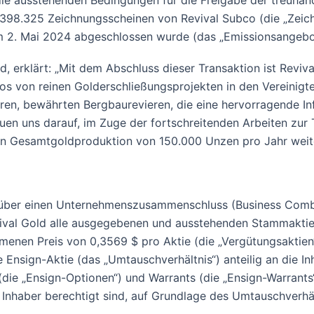
 die ausstehenden Bedingungen für die Freigabe der treuhän
2.398.325 Zeichnungsscheinen von Revival Subco (die „Zei
 am 2. Mai 2024 abgeschlossen wurde (das „Emissionsangebo
, erklärt: „Mit dem Abschluss dieser Transaktion ist Reviv
lios von reinen Golderschließungsprojekten in den Vereinig
en, bewährten Bergbaurevieren, die eine hervorragende Inf
uen uns darauf, im Zuge der fortschreitenden Arbeiten zur
 Gesamtgoldproduktion von 150.000 Unzen pro Jahr weiter
g über einen Unternehmenszusammenschluss (Business Comb
al Gold alle ausgegebenen und ausstehenden Stammaktien v
nen Preis von 0,3569 $ pro Aktie (die „Vergütungsaktien“
 Ensign-Aktie (das „Umtauschverhältnis“) anteilig an die In
(die „Ensign-Optionen“) und Warrants (die „Ensign-Warrant
Inhaber berechtigt sind, auf Grundlage des Umtauschverhäl