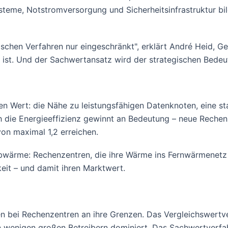
ysteme, Notstromversorgung und Sicherheitsinfrastruktur bi
sischen Verfahren nur eingeschränkt", erklärt André Heid, 
nt ist. Und der Sachwertansatz wird der strategischen Bede
n Wert: die Nähe zu leistungsfähigen Datenknoten, eine s
ch die Energieeffizienz gewinnt an Bedeutung – neue Rech
on maximal 1,2 erreichen.
bwärme: Rechenzentren, die ihre Wärme ins Fernwärmenetz e
keit – und damit ihren Marktwert.
 bei Rechenzentren an ihre Grenzen. Das Vergleichswertve
n wenigen großen Betreibern dominiert. Das Sachwertverfah