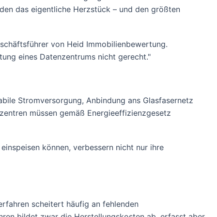
lden das eigentliche Herzstück – und den größten
Geschäftsführer von Heid Immobilienbewertung.
utung eines Datenzentrums nicht gerecht."
tabile Stromversorgung, Anbindung ans Glasfasernetz
enzentren müssen gemäß Energieeffizienzgesetz
inspeisen können, verbessern nicht nur ihre
rfahren scheitert häufig an fehlenden
ren bildet zwar die Herstellungskosten ab, erfasst aber