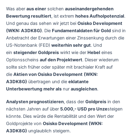
Was aber
aus einer
solchen
auseinandergehenden
Bewertung resultiert
, ist extrem
hohes Aufholpotenzial
.
Und genau das sehen wir jetzt bei
Osisko Development
(WKN: A3DK8G)
. Die
Fundamentaldaten für Gold
sind in
Anbetracht der Erwartungen einer Zinssenkung durch die
US-Notenbank (FED)
weiterhin sehr gut
. Und
ein
steigender Goldpreis
wirkt wie der
Hebel
eines
Optionsscheins
auf den Projektwert
. Dieser wiederum
sollte sich früher oder später mit brachialer Kraft auf
die
Aktien von Osisko Development
(WKN:
A3DK8G)
übertragen und die
eklatante
Unterbewertung
mehr als
nur
ausgleichen
.
Analysten prognostizieren
, dass der
Goldpreis
in den
nächsten Jahren auf über
5.000,- USD pro Unze
steigen
könnte. Dies würde die Rentabilität und den Wert der
Goldprojekte von
Osisko Development (WKN:
A3DK8G)
unglaublich steigern.