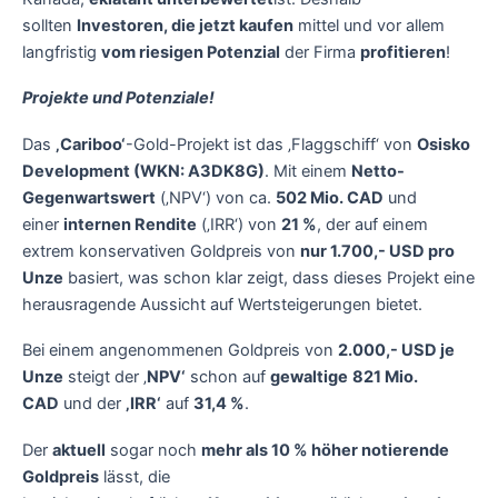
sollten
Investoren, die jetzt kaufen
mittel und vor allem
langfristig
vom riesigen Potenzial
der Firma
profitieren
!
Projekte und Potenziale!
Das
‚Cariboo‘
-Gold-Projekt ist das ‚Flaggschiff‘ von
Osisko
Development (WKN: A3DK8G)
. Mit einem
Netto-
Gegenwartswert
(‚NPV‘) von ca.
502 Mio. CAD
und
einer
internen Rendite
(‚IRR‘) von
21 %
, der auf einem
extrem konservativen Goldpreis von
nur 1.700,- USD pro
Unze
basiert, was schon klar zeigt, dass dieses Projekt eine
herausragende Aussicht auf Wertsteigerungen bietet.
Bei einem angenommenen Goldpreis von
2.000,- USD je
Unze
steigt der ‚
NPV‘
schon auf
gewaltige
821 Mio.
CAD
und der
‚IRR‘
auf
31,4 %
.
Der
aktuell
sogar noch
mehr als 10 % höher notierende
Goldpreis
lässt, die