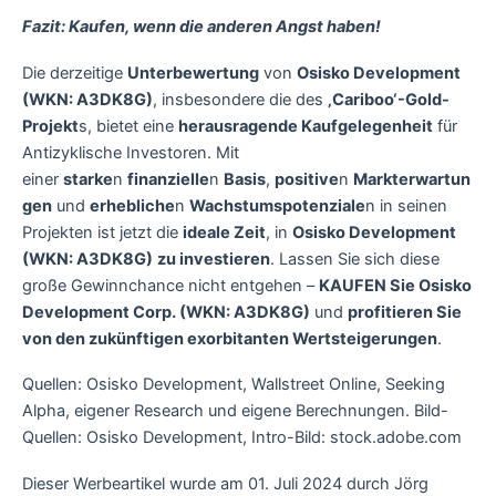
Fazit: Kaufen, wenn die anderen Angst haben!
Die derzeitige
Unterbewertung
von
Osisko Development
(WKN: A3DK8G)
, insbesondere die des
‚Cariboo‘-Gold-
Projekt
s, bietet eine
herausragende Kaufgelegenheit
für
Antizyklische Investoren. Mit
einer
starke
n
finanzielle
n
Basis
,
positive
n
Markterwartun
gen
und
erhebliche
n
Wachstumspotenziale
n in seinen
Projekten ist jetzt die
ideale Zeit
, in
Osisko Development
(WKN: A3DK8G)
zu investieren
. Lassen Sie sich diese
große Gewinnchance nicht entgehen –
KAUFEN Sie Osisko
Development Corp. (WKN: A3DK8G)
und
profitieren Sie
von den zukünftigen exorbitanten Wertsteigerungen
.
Quellen: Osisko Development, Wallstreet Online, Seeking
Alpha, eigener Research und eigene Berechnungen. Bild-
Quellen: Osisko Development, Intro-Bild: stock.adobe.com
Dieser Werbeartikel wurde am 01. Juli 2024 durch Jörg