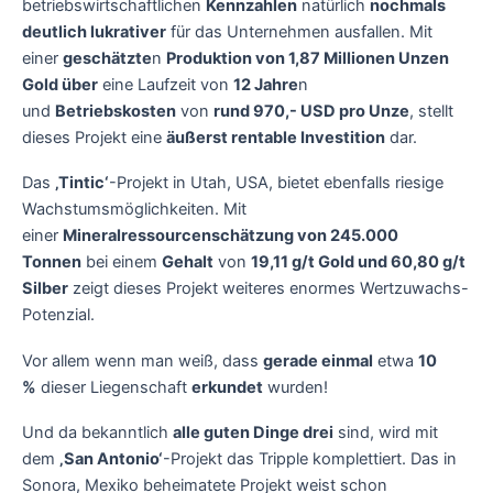
betriebswirtschaftlichen
Kennzahlen
natürlich
nochmals
deutlich lukrativer
für das Unternehmen ausfallen. Mit
einer
geschätzte
n
Produktion von 1,87 Millionen Unzen
Gold über
eine Laufzeit von
12 Jahre
n
und
Betriebskosten
von
rund 970,- USD pro Unze
, stellt
dieses Projekt eine
äußerst rentable Investition
dar.
Das
‚Tintic‘
-Projekt in Utah, USA, bietet ebenfalls riesige
Wachstumsmöglichkeiten. Mit
einer
Mineralressourcenschätzung von 245.000
Tonnen
bei einem
Gehalt
von
19,11 g/t Gold und 60,80 g/t
Silber
zeigt dieses Projekt weiteres enormes Wertzuwachs-
Potenzial.
Vor allem wenn man weiß, dass
gerade einmal
etwa
10
%
dieser Liegenschaft
erkundet
wurden!
Und da bekanntlich
alle guten Dinge drei
sind, wird mit
dem
‚San Antonio‘
-Projekt das Tripple komplettiert. Das in
Sonora, Mexiko beheimatete Projekt weist schon