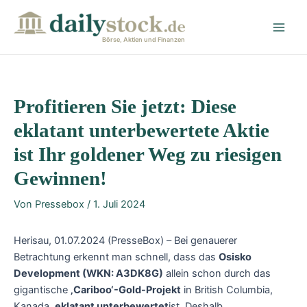
Zum
Post
Main
Inhalt
navigation
Men
springen
Börse, Aktien und Finanzen
Profitieren Sie jetzt: Diese
eklatant unterbewertete Aktie
ist Ihr goldener Weg zu riesigen
Gewinnen!
Von
Pressebox
/
1. Juli 2024
Herisau, 01.07.2024 (PresseBox) – Bei genauerer
Betrachtung erkennt man schnell, dass das
Osisko
Development (WKN: A3DK8G)
allein schon durch das
gigantische
‚Cariboo‘-Gold-Projekt
in British Columbia,
Kanada,
eklatant unterbewertet
ist. Deshalb