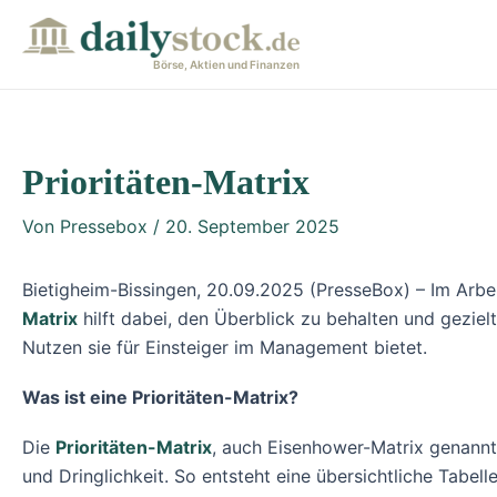
Zum
Post
Inhalt
navigation
Börse, Aktien und Finanzen
springen
Prioritäten-Matrix
Von
Pressebox
/
20. September 2025
Bietigheim-Bissingen, 20.09.2025 (PresseBox) – Im Arbei
Matrix
hilft dabei, den Überblick zu behalten und geziel
Nutzen sie für Einsteiger im Management bietet.
Was ist eine Prioritäten-Matrix?
Die
Prioritäten-Matrix
, auch Eisenhower-Matrix genannt,
und Dringlichkeit. So entsteht eine übersichtliche Tabell